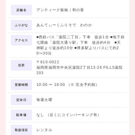
※無くなり次第終了、他特典との併用不可となります。
アンティーク振袖｜和の香
店舗名
※レンタル商品は常時ご覧頂けますが、全て一点もののため数に限り
あんてぃーくふりそで わのか
がございます。
ふりがな
お早めにご見学下さい。
■西鉄バス「薬院二丁目」下車 徒歩1分 ■地下鉄
※サロンはマンションの1室のため「※予約制」となっております。
アクセス
七隈線「薬院大通り駅」下車 徒歩約4分 ■天
ご来店予約はお電話またはメールにてお気軽にどうぞ。
神駅より徒歩約10分 ■博多駅よりバスにて約2
0〜30分
〒810-0022
住所
福岡県福岡市中央区薬院2丁目13-26 FILLS薬院
203
10:00
〜
18:00
（※ 完全予約制）
営業時間
毎週火曜
定休日
なし （近くにコインパーキング有）
駐車場
レンタル
取扱項目