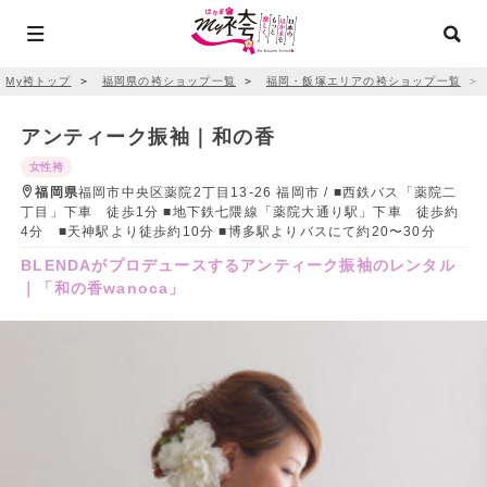
My袴トップ
＞
福岡県の袴ショップ一覧
＞
福岡・飯塚エリアの袴ショップ一覧
＞
アンティーク振袖｜和の香
女性袴
福岡県
福岡市中央区薬院2丁目13-26 福岡市 / ■西鉄バス「薬院二
丁目」下車 徒歩1分 ■地下鉄七隈線「薬院大通り駅」下車 徒歩約
4分 ■天神駅より徒歩約10分 ■博多駅よりバスにて約20〜30分
BLENDAがプロデュースするアンティーク振袖のレンタル
｜「和の香wanoca」