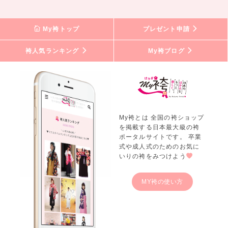
My袴トップ
プレゼント申請
袴人気ランキング
My袴ブログ
My袴とは 全国の袴ショップ
を掲載する日本最大級の袴
ポータルサイトです。 卒業
式や成人式のためのお気に
いりの袴をみつけよう
MY袴の使い方