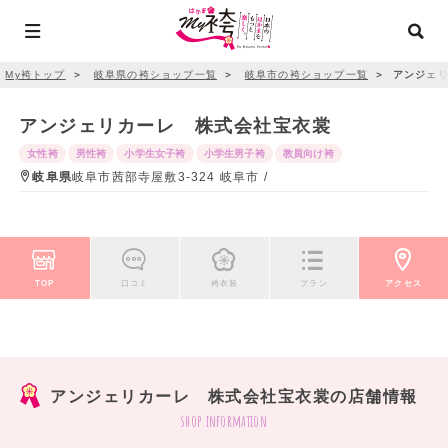
My袴トップ
＞
岐阜県の袴ショップ一覧
＞
岐阜市の袴ショップ一覧
＞
アンジェリ
アンジェリカーレ 株式会社宝衣裳
女性袴
男性袴
小学生女子袴
小学生男子袴
教員向け袴
岐阜県
岐阜市茜部寺屋敷3‐324 岐阜市 /
TOP
口コミ
袴衣装
プラン
アクセス
アンジェリカーレ 株式会社宝衣裳の店舗情報
shop information