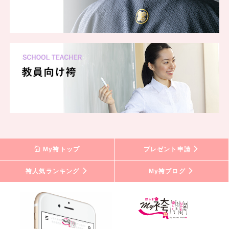
My袴トップ
プレゼント申請
袴人気ランキング
My袴ブログ