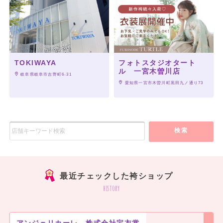
TOKIWAYA
フォトスタジオタート
ル 一宮木曽川店
 岐阜県岐阜市吉野町6-31
 愛知県一宮市木曽川町黒田九ノ通り73
検索
最近チェックした袴ショップ
history
アンジェリカーレ 株式会社宝衣裳