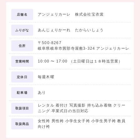
アンジェリカーレ 株式会社宝衣裳
店舗名
あんじぇりかーれ たからいしょう
ふりがな
〒500-8267
住所
岐阜県岐阜市茜部寺屋敷3‐324 アンジェリカーレ
10:00
〜
17:00
（土日曜日は１８時迄営業）
営業時間
毎週木曜
定休日
あり
駐車場
レンタル 着付け 写真撮影 持ち込み着物 クリー
取扱項目
ニング 卒業式日の当日対応
女性袴 男性袴 小学生女子袴 小学生男子袴 教員
取扱商品
向け袴