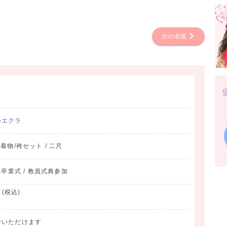
次の衣装
ルエクラ
/ 着物/袴セット / 二尺
生卒業式 / 教員式典参加
(税込)
せいただけます