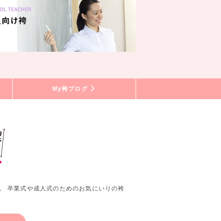
My袴ブログ
。 卒業式や成人式のためのお気にいりの袴