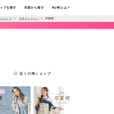
ップを探す
衣装から探す
My袴とは？
ベルエクラ
＞
衣装ギャラリー
＞
卒業袴
近くの袴ショップ