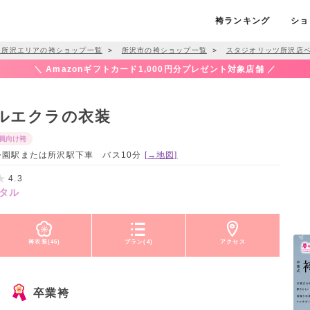
袴ランキング
ショ
・所沢エリアの袴ショップ一覧
＞
所沢市の袴ショップ一覧
＞
スタジオリッツ所沢店
＼ Amazonギフトカード1,000円分プレゼント対象店舗 ／
ルエクラの衣装
員向け袴
航空公園駅または所沢駅下車 バス10分
[→地図]
4.3
タル
袴衣装(46)
プラン(4)
アクセス
卒業袴