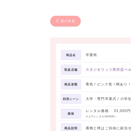
前の衣装
卒業袴
商品名
スタジオリッツ所沢店ベ
取扱店舗
青色 / ピンク色 / 柄あり 
商品形態
大学・専門卒業式 / 小学
利用シーン
レンタル価格 33,000円 
価格
※上下レンタル33000円～
着物と袴はご自由に組合
商品説明