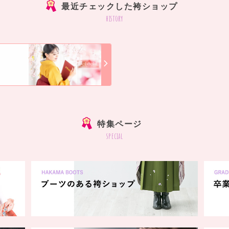
最近チェックした袴ショップ
history
]
特集ページ
special