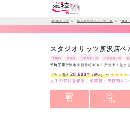
My袴トップ
＞
埼玉県の袴ショップ一覧
＞
川越
スタジオリッツ所沢店ベ
女性袴
男性袴
小学生女子袴
小学生男子袴
教
埼玉県
所沢市東新井町306-1 所沢市 / 
28,600
プラン価格
〜
円（税込）
人生の節目を彩る、卒業袴・男性袴レン
TOP
口コミ(6)