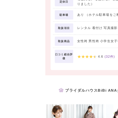
定休日
りました）
あり （ホテル駐車場をご
駐車場
レンタル 着付け 写真撮
取扱項目
女性袴 男性袴 小学生女子
取扱商品
口コミ総合評
4.6
(
32
件)
価
ブライダルハウスBiBi A