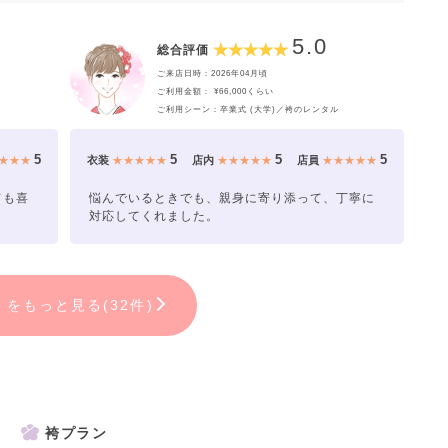
5.0
総合評価
ご来店日時：2026年04月頃
ご利用金額： ¥66,000くらい
ご利用シーン：卒業式 (大学)／袴のレンタル
5
5
5
5
★★★
衣装
★★★★★
店内
★★★★★
店員
★★★★★
ても喜
悩んでいるときでも、親身に寄り添って、丁寧に
対応してくれました。
ミをもっと見る(32件)
袴プラン