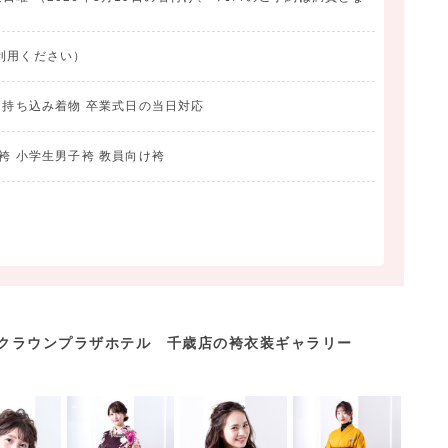
利用ください）
影 持ち込み着物 卒業式日の当日対応
袴 小学生男子袴 教員向け袴
NAクラウンプラザホテル 千歳店の袴衣装ギャラリー