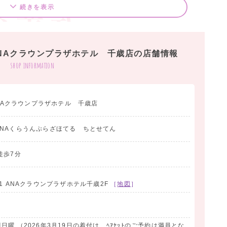
続きを表示
 ANAクラウンプラザホテル 千歳店の店舗情報
shop information
ANAクラウンプラザホテル 千歳店
NAくらうんぷらざほてる ちとせてん
徒歩7分
1 ANAクラウンプラザホテル千歳2F
［
地図
］
曜 （2026年3月19日の着付け、ﾍｱｾｯﾄのご予約は満員とな