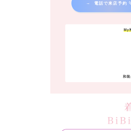
→
電話で来店予約
M
和装