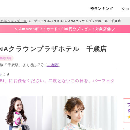
袴ランキング
ショ
市の袴ショップ一覧
＞
ブライダルハウスBiBi ANAクラウンプラザホテル 千歳店
＼ Amazonギフトカード1,000円分プレゼント対象店舗 ／
 ANAクラウンプラザホテル 千歳店
員向け袴
R千歳線「千歳駅」より徒歩7分
[→地図]
4.6
iBi」にお任せください。二度とないこの日を、パーフェク