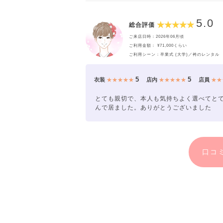
5.0
総合評価
ご来店日時：2026年06月頃
ご利用金額： ¥71,000くらい
ご利用シーン：卒業式 (大学)／袴のレンタル
5
5
衣装
★★★★★
店内
★★★★★
店員
★★
とても親切で、本人も気持ちよく選べてと
んで居ました。ありがとうございました
口コ