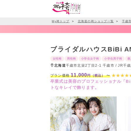
My袴トップ
＞
北海道の袴ショップ一覧
＞
千歳
ブライダルハウスBiBi
女性袴
男性袴
小学生女子袴
小学生男子袴
教
北海道
千歳市北栄2丁目2-1 千歳市 / J
11,000
プラン価格
〜
円（税込）
卒業式は美容のプロフェッショナル「B
トなキレイで飾ります。