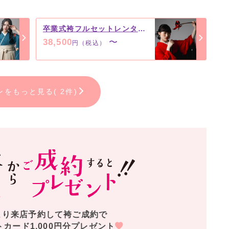
卒業式袴フルセットレンタルプラン
38,500
〜
円（税込）
ンをもっと見る( 2件)
より来店予約して袴ご成約で
トカード1,000円分プレゼント