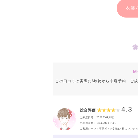
衣装
M
この口コミは実際にMy袴から来店予約・ご
4.3
総合評価
ご来店日時：2026年08月頃
ご利用金額： ¥64,000くらい
ご利用シーン：卒業式 (小学校)／袴のレンタ