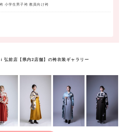
袴 小学生男子袴 教員向け袴
Bi 弘前店【県内2店舗】の袴衣装ギャラリー