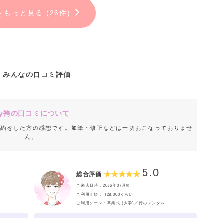
をもっと見る (26件)
みんなの口コミ評価
y袴の口コミについて
成約をした方の感想です。加筆・修正などは一切おこなっておりませ
ん。
5.0
総合評価
ご来店日時：2026年07月頃
ご利用金額： ¥28,000くらい
ル
ご利用シーン：卒業式 (大学)／袴のレンタル