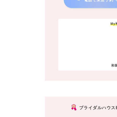
M
和
ブライダルハウスB