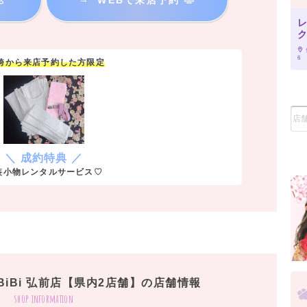
6
y袴から来店予約した方限定
＼ 成約特典 ／
装小物レンタルサービス♡
iBi 弘前店【県内2店舗】の店舗情報
shop information