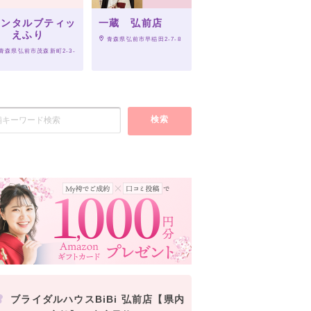
レンタルブティッ
一蔵 弘前店
ク えふり
 青森県弘前市早稲田2-7-8
 青森県弘前市茂森新町2-3-
検索
ブライダルハウスBiBi 弘前店【県内