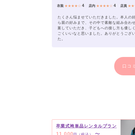
4
4
衣装
★★★★☆
店内
★★★★☆
店員
★★
たくさん悩ませていただきました。本人の
ら親の好みまで、その中で素敵な組み合わ
案していただき、子どもへの接し方も優し
ごくいいなと思いました。ありがとうござ
た。
口コ
卒業式袴単品レンタルプラン
11,000
〜
円（税込）