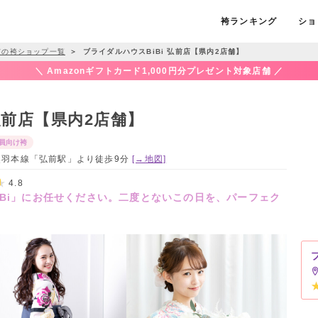
袴ランキング
ショ
市の袴ショップ一覧
＞
ブライダルハウスBiBi 弘前店【県内2店舗】
＼ Amazonギフトカード1,000円分プレゼント対象店舗 ／
弘前店【県内2店舗】
員向け袴
JR奥羽本線「弘前駅」より徒歩9分
[→地図]
4.8
iBi」にお任せください。二度とないこの日を、パーフェク