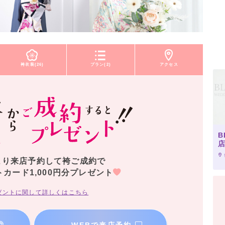
袴衣装(26)
プラン(2)
アクセス
B
店
より来店予約して袴ご成約で
トカード1,000円分プレゼント
ゼントに関して詳しくはこちら
→
WEBで来店予約