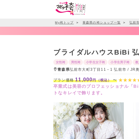
My袴トップ
＞
青森県の袴ショップ一覧
＞
弘前
ブライダルハウスBiBi 
女性袴
男性袴
小学生女子袴
小学生男子袴
教
青森県
弘前市大町3丁目11－1 弘前市 / 
11,000
プラン価格
〜
円（税込）
卒業式は美容のプロフェッショナル「B
トなキレイで飾ります。