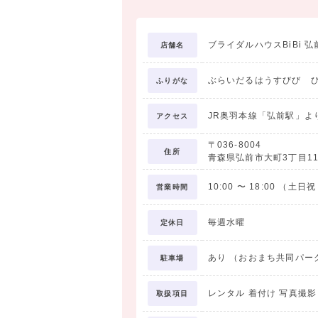
ブライダルハウスBiBi 
店舗名
ぶらいだるはうすびび ひ
ふりがな
JR奥羽本線「弘前駅」よ
アクセス
〒036-8004
住所
青森県弘前市大町3丁目11
10:00
〜
18:00
（土日祝
営業時間
毎週水曜
定休日
あり （おおまち共同パー
駐車場
レンタル 着付け 写真撮
取扱項目