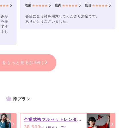
5
5
5
5
★★★
衣装
★★★★★
店内
★★★★★
店員
★★★★★
好みか
要望に合う袴を用意してくださり満足です。
せを提
ありがとうございました。
くてす
いまし
ミをもっと見る(49件)
袴プラン
卒業式袴フルセットレンタルプラン
38,500
〜
円（税込）