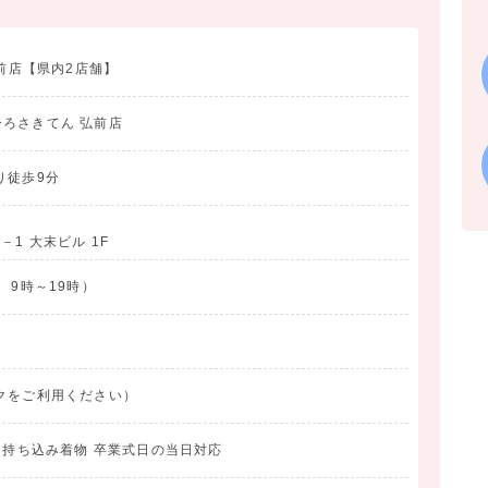
弘前店【県内2店舗】
ろさきてん 弘前店
り徒歩9分
－1 大末ビル 1F
 9時～19時）
クをご利用ください）
影 持ち込み着物 卒業式日の当日対応