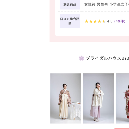
女性袴 男性袴 小学生女子
取扱商品
口コミ総合評
4.8
(
49
件)
価
ブライダルハウスBi