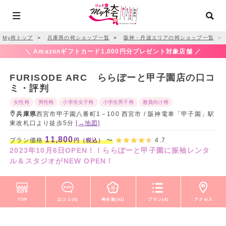
My袴トップ
＞
兵庫県の袴ショップ一覧
＞
阪神・丹波エリアの袴ショップ一覧
＞
＼ Amazonギフトカード1,000円分プレゼント対象店舗 ／
FURISODE ARC ららぽーと甲子園店の口コ
ミ・評判
女性袴
男性袴
小学生女子袴
小学生男子袴
教員向け袴
兵庫県
西宮市甲子園八番町1－100 西宮市 / 阪神電車「甲子園」駅
東改札口より徒歩5分
[→地図]
11,800
プラン価格
〜
4.7
円（税込）
2023年10月6日OPEN！！ららぽーと甲子園に振袖レンタ
ル＆スタジオがNEW OPEN！
TOP
口コミ(5)
袴衣装(41)
プラン(4)
アクセス