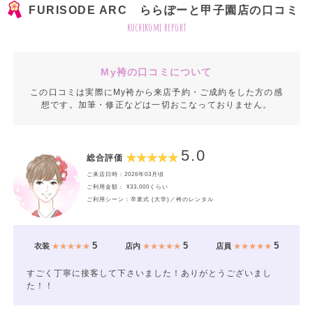
FURISODE ARC ららぽーと甲子園店の口コミ
kuchikomi report
My袴の口コミについて
この口コミは実際にMy袴から来店予約・ご成約をした方の感
想です。加筆・修正などは一切おこなっておりません。
5.0
総合評価
ご来店日時：2026年03月頃
ご利用金額： ¥33,000くらい
ご利用シーン：卒業式 (大学)／袴のレンタル
5
5
5
衣装
★★★★★
店内
★★★★★
店員
★★★★★
すごく丁寧に接客して下さいました！ありがとうございまし
た！！