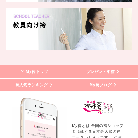
My袴トップ
プレゼント申請
袴人気ランキング
My袴ブログ
My袴とは 全国の袴ショップ
を掲載する日本最大級の袴
ポータルサイトです。 卒業