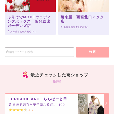
ふりそでMODEウェディ
菊京屋 西宮北口アクタ
ングボックス 阪急西宮
店
ガーデンズ店
 兵庫県西宮市北口町1-1　
 兵庫県西宮市高松町14-2
検索
最近チェックした袴ショップ
history
FURISODE ARC ららぽーと甲子園店
兵庫県西宮市甲子園八番町1－100
4.7