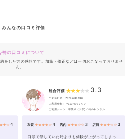
みんなの口コミ評価
y袴の口コミについて
成約をした方の感想です。加筆・修正などは一切おこなっておりませ
ん。
3.3
総合評価
ご来店日時：2026年06月頃
ご利用金額： ¥110,000くらい
ご利用シーン：卒業式 (大学)／袴のレンタル
4
4
3
3
★★☆
衣装
★★★★☆
店内
★★★☆☆
店員
★★★☆☆
口頭で話していた時よりも値段が上がってしまっ