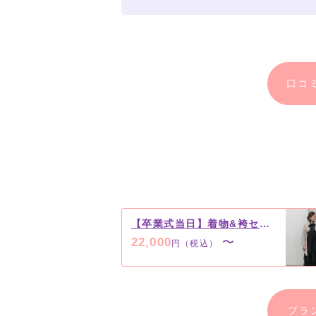
口コ
【卒業式当日】着物&袴セット レンタルプラン
22,000
〜
円（税込）
プラ