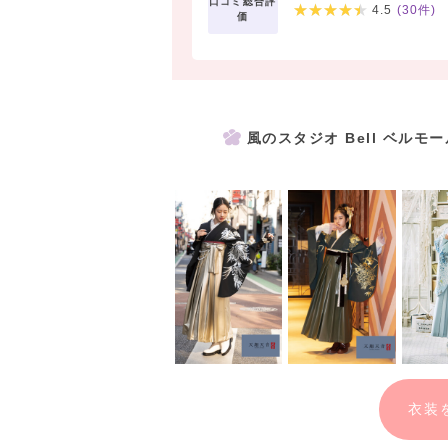
口コミ総合評
4.5
(
30
件)
価
風のスタジオ Bell ベル
衣装