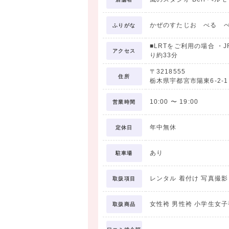
詳しくは風のスタジオのサイトまで
かぜのすたじお べる 
ふりがな
■LRTをご利用の場合 ・
アクセス
り約33分
〒3218555
住所
栃木県宇都宮市陽東6-2-1
10:00
〜
19:00
営業時間
年中無休
定休日
あり
駐車場
レンタル 着付け 写真撮影
取扱項目
女性袴 男性袴 小学生女子
取扱商品