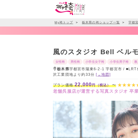
My袴トップ
＞
栃木県の袴ショップ一覧
＞
宇都
風のスタジオ Bell 
女性袴
男性袴
小学生女子袴
小学生男子袴
教
栃木県
宇都宮市陽東6-2-1 宇都宮市 / ■
沢工業団地より約33分
[→地図]
22,000
プラン価格
〜
円（税込）
老舗呉服店が運営する写真スタジオ 卒