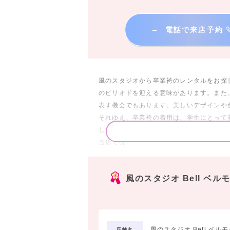
→
電話で来店予約
風のスタジオから卒業袴のレンタルをお探
のピリオドを迎える意味があります。また
表す機会でもあります。美しいデザインや
それゆえ、卒業袴の着用は、学生にとって
しています。このような特別な日に、ステ
当店では
人気柄・新作卒業袴を取り揃え
お待ちしております。
風のスタジオ Bell 
また、
思い出を残す記念撮影を、お一人で又はお
プロのカメラマンによるステキなスタジオ
思い出深い学び舎や通学路などで記憶の一
風のスタジオ Bell ベ
店舗名