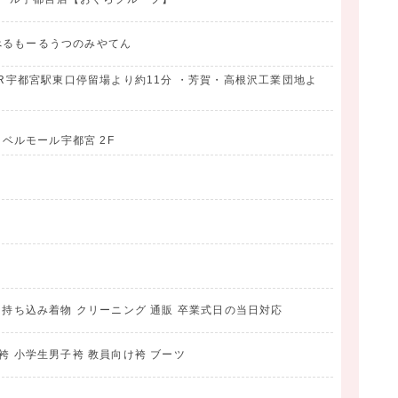
べるもーるうつのみやてん
JR宇都宮駅東口停留場より約11分 ・芳賀・高根沢工業団地よ
 ベルモール宇都宮 2F
 持ち込み着物 クリーニング 通販 卒業式日の当日対応
袴 小学生男子袴 教員向け袴 ブーツ