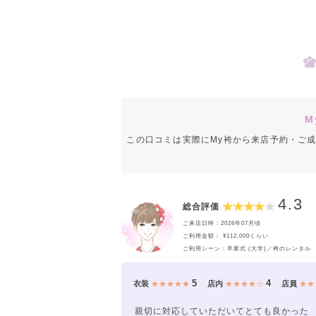
M
この口コミは実際にMy袴から来店予約・ご
4.3
総合評価
ご来店日時：2026年07月頃
ご利用金額： ¥112,000くらい
ご利用シーン：卒業式 (大学)／袴のレンタル
5
4
衣装
★★★★★
店内
★★★★☆
店員
★★
親切に対応していただいてとても良かった