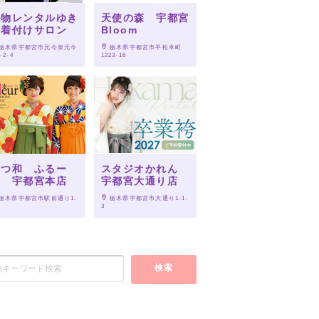
着物レンタルゆき
天使の森 宇都宮
の着付けサロン
Bloom
 栃木県宇都宮市元今泉元今
 栃木県宇都宮市平松本町
-2-4
1223-16
いつ和 ふるー
スタジオかれん
れ 宇都宮本店
宇都宮大通り店
 栃木県宇都宮市駅前通り1-
 栃木県宇都宮市大通り1-1-
6
3
検索