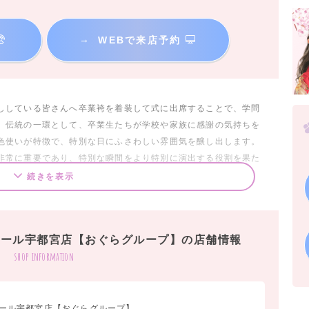
→
WEBで来店予約
ししている皆さんへ卒業袴を着装して式に出席することで、学問
、伝統の一環として、卒業生たちが学校や家族に感謝の気持ちを
色使いが特徴で、特別な日にふさわしい雰囲気を醸し出します。
非常に重要であり、特別な瞬間をより特別に演出する役割を果た
キな思い出が迎えられますよう
続きを表示
ベルモール宇都宮店【おぐらグループ】の店舗情報
shop information
友達と残してみませんか。
で、
枚を残してみましょう！
ルモール宇都宮店【おぐらグループ】