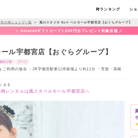
袴ランキング
ショ
宮市の袴ショップ一覧
＞
風のスタジオ Bell ベルモール宇都宮店【おぐらグループ】
＼ Amazonギフトカード1,000円分プレゼント対象店舗 ／
ベルモール宇都宮店【おぐらグループ】
員向け袴
ブーツ
LRTをご利用の場合 ・JR宇都宮駅東口停留場より約11分 ・芳賀・高根
4.5
業袴レンタルは風スタベルモール宇都宮店へ