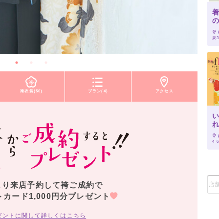
泉3
袴衣装(50)
プラン(4)
アクセス
4-
より来店予約して袴ご成約で
トカード1,000円分プレゼント
ゼントに関して詳しくはこちら