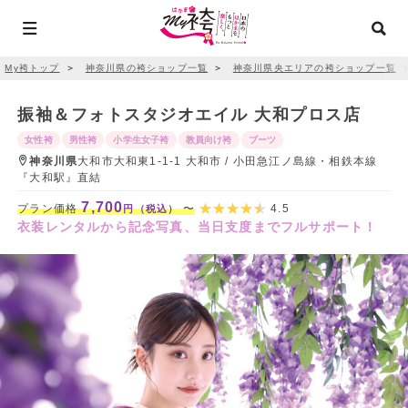
My袴トップ
＞
神奈川県の袴ショップ一覧
＞
神奈川県央エリアの袴ショップ一覧
振袖＆フォトスタジオエイル 大和プロス店
女性袴
男性袴
小学生女子袴
教員向け袴
ブーツ
神奈川県
大和市大和東1-1-1 大和市 / 小田急江ノ島線・相鉄本線
『大和駅』直結
7,700
プラン価格
〜
4.5
円（税込）
衣装レンタルから記念写真、当日支度までフルサポート！