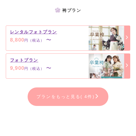
撮影＋衣装（撮影時）＋着付け
袴プラン
--7泊8日レンタル--
●紋付袴レンタル(紋付・羽織・袴・襦袢・角帯雪駄・腰紐・羽織紐)
レンタルフォトプラン
8,800
〜
円（税込）
※ランクアップ衣装もご用意しております。
※成人式当日のお支度に、10,000円(税込11,000円)が必要となりま
す。
フォトプラン
※足袋につきましてはお持ち込みまたは当店にてご購入となります。
9,900
〜
円（税込）
※おひとり写りを1枚以上ご購入いただく必要があります。
✿フォトプラン✿
プランをもっと見る( 4件)
成人式当日はスーツで！袴姿はお写真だけで残したい方にオススメ！
→早期撮影でオトク！
【平日通常価格】18,000円(税込19,800円)～のところ
9,000円（税込9,900円）にて撮影できます。