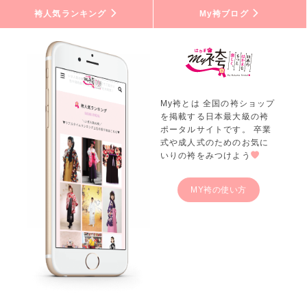
袴人気ランキング
My袴ブログ
My袴とは 全国の袴ショップ
を掲載する日本最大級の袴
ポータルサイトです。 卒業
式や成人式のためのお気に
いりの袴をみつけよう
MY袴の使い方