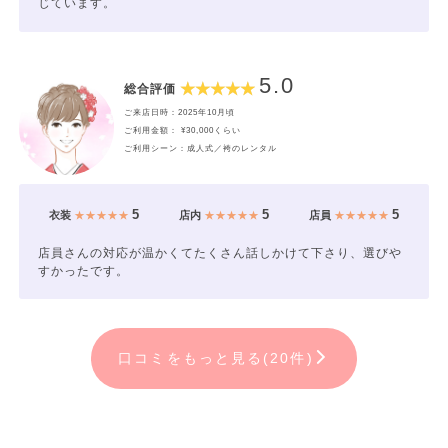
じています。
【着付】
●上下レンタルの方：7,000円(税込7,700円)～
●上下どちらか持込の方：12,000円(税込13,200円)～
5.0
●上下持込の方：15,000円(税込16,500円)～
総合評価
●ヘア：5,000円(税込5,500円)
ご来店日時：2025年10月頃
●メイク：5,000円(税込5,500円)
ご利用金額： ¥30,000くらい
ご利用シーン：成人式／袴のレンタル
※別途早朝料金がかかる時間帯がございます。
5
5
5
衣装
★★★★★
店内
★★★★★
店員
★★★★★
-----------------------------------------------------------------
店員さんの対応が温かくてたくさん話しかけて下さり、選びや
すかったです。
◆◆男性の袴レンタル予約も承ります。◆◆
成人も写真も！袴姿でお写真を残したい方にオススメ！
✿レンタルフォトプラン✿
口コミをもっと見る(20件)
【平日通常価格】45,000円(税込49,500円)
【セット内容】