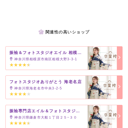
撮影料金がお得なのは2026.9/21まで！
【平日通常価格】18,000円(税込19,800円)～
※土日祝 +5,000円(税込5,500円)
関連性の高いショップ
【セット内容】
撮影＋衣装（撮影時）＋着付け
振袖＆フォトスタジオエイル 相模大野店
神奈川県相模原市南区相模大野3-3-1
ご不明な点・詳細は「振袖＆フォトスタジオエイル 大和プロス店」
までお気軽にお問い合わせ下さいꔛ‬♡
フォトスタジオありがとう 海老名店
神奈川県海老名市中央3-2-5
振袖専門店エイル＆フォトスタジオありがとう 大船店
神奈川県鎌倉市大船１丁目２５−３０