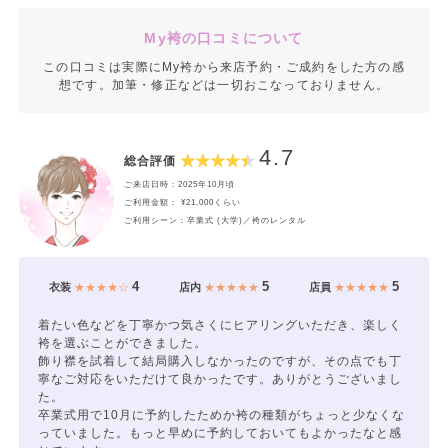
9,000円（税込9,900円）にて撮影できます。
撮影料金がお得なのは2026.9/21まで！
My袴の口コミについて
この口コミは実際にMy袴から来店予約・ご成約をした方の感
【平日通常価格】18,000円(税込19,800円)～
想です。加筆・修正などは一切おこなっておりません。
※土日祝 +5,000円(税込5,500円)
4.7
総合評価
●セット内容
ご来店日時：2025年10月頃
撮影＋衣装（撮影時）＋着付け＋ヘア（撮影時）
ご利用金額： ¥21,000くらい
ご利用シーン：卒業式 (大学)／袴のレンタル
※ランクアップ衣装もご用意しております。
※撮影時のメイクは別途5,000円(税込5,500円)で承ります。
4
5
5
衣装
★★★★☆
店内
★★★★★
店員
★★★★★
※おひとり写りを1枚以上ご購入いただく必要があります。
着たい色などを丁寧かつ気さくにヒアリングいただき、楽しく
袴を選ぶことができました。
飾り襟を試着して結局購入しなかったのですが、その点でも丁
-----------------------------------------------------------------
寧なご対応をいただけて良かったです。ありがとうございまし
た。
✿卒業式当日のお支度✿
卒業式用で10月に予約したためか袴の種類がちょっと少なくな
っていました。もっと早めに予約しておいてもよかったなと感