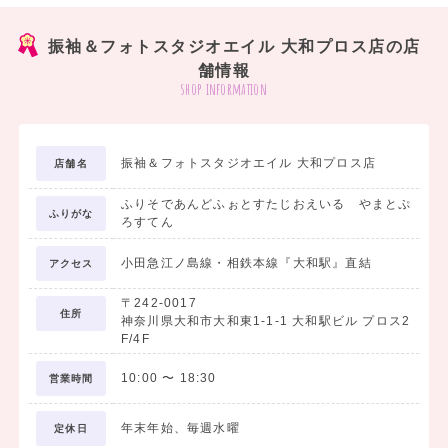
꙳✧˖°⌖꙳✧˖°⌖꙳✧˖°⌖꙳✧˖°⌖꙳✧˖°⌖꙳✧˖°⌖꙳✧˖°⌖꙳✧˖꙳✧˖°⌖꙳✧˖°˖
振袖＆フォトスタジオエイル 大和プロス店の店
2027年度ご卒業の方へ 袴＆着物レンタル受付中！
舗情報
shop information
卒業式の袴レンタル、当日のお支度も全てお任せ下さい✦✦
꙳✧˖°⌖꙳✧˖°⌖꙳✧˖°⌖꙳✧˖°⌖꙳✧˖°⌖꙳✧˖°⌖꙳✧˖°⌖꙳✧˖꙳✧˖°⌖꙳✧˖°˖゜
振袖＆フォトスタジオエイル 大和プロス店
店舗名
キモノショップ直営の写真スタジオだからこそできる豊富な品揃え！
ふりそであんどふぉとすたじおえいる やまとぷ
ふりがな
イマどきモダン袴スタイルから、古典正統派スタイルまでお任せ下さ
ろすてん
い୨♡୧
小田急江ノ島線・相鉄本線『大和駅』直結
アクセス
素敵な記念写真もお撮りします⋈
〒242-0017
住所
もちろん、衣装のみのレンタルもOK！!
神奈川県大和市大和東1-1-1 大和駅ビル プロス2
F/4F
衣装レンタルから記念写真撮影、当日のお支度までフルサポートいた
します！
10:00
〜
18:30
営業時間
年末年始、毎週水曜
定休日
✿レンタルフォトプラン✿