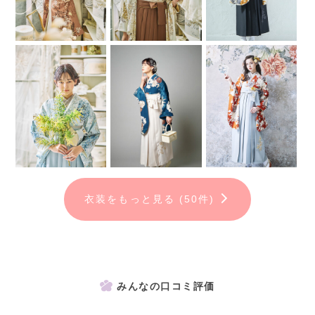
※別途早朝料金がかかる時間帯がございます。
※撮影時のヘアセット・メイクは当日のお支度でご予約された内容と
なります。
※おひとり写りを1枚以上ご購入いただく必要がございます。
※ブーツ等のオプションや、その他小物などのレンタルもご用意して
おります。
-----------------------------------------------------------------
✿フォトプラン✿
衣装をもっと見る (50件)
当日レンタルなし、撮影のみのプラン
卒業式に出席しないという方や、式には他の衣装で出席するけど
せっかくだから袴姿のお写真を残したいという方にオススメ♪
→早期撮影でオトク！
みんなの口コミ評価
【平日通常価格】18,000円(税込19,800円)～のところ