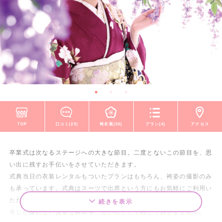
TOP
口コミ(20)
袴衣装(50)
プラン(4)
アクセス
卒業式は次なるステージへの大きな節目。二度とないこの節目を、思
い出に残すお手伝いをさせていただきます。
式典当日の衣装レンタルもついたプランはもちろん、袴姿の撮影のみ
も承っています。式典はスーツで出席という方にもお気軽にご利用い
ただけます。
続きを表示
今しか撮れない貴重な瞬間を、思い出として残しておきませんか。