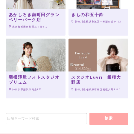
あかしろき南町田グラン
きもの和五十鈴
ベリーパーク店
 神奈川県横浜市旭区中希望が丘94-22
 東京都町田市鶴間三丁目4-1
羽根澤屋フォトスタジオ
スタジオLuvri 相模大
プリュム
野店
 神奈川県藤沢市高倉872
 神奈川県相模原市南区相模大野3-8-1
検索