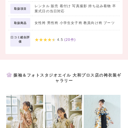
レンタル 販売 着付け 写真撮影 持ち込み着物 卒
取扱項目
卒業袴のメモリアル撮影！
業式日の当日対応
式にも出るし、前撮り写真もちゃんと残したい方にオススメ♪
女性袴 男性袴 小学生女子袴 教員向け袴 ブーツ
取扱商品
--1泊2日レンタル--
【二尺袖】
口コミ総合評
4.5
(
20
件)
価
15,000円（税込16,500円）～45,000円(税込49,500円)
【袴】
8,000円(税込8,800円)～25,000円(税込27,500円)
●セット内容
振袖＆フォトスタジオエイル 大和プロス店の袴衣装ギ
撮影＋衣装（撮影時）＋着付け＋ヘア（撮影時）
ャラリー
☆卒業式当日のお支度を承ります☆
レンタルでも持込でもOK！
着付け：二尺袖 7,000円(税込7,700円)～
ヘア：5,000円(税込5,500円)
メイク：5,000円(税込5,500円)