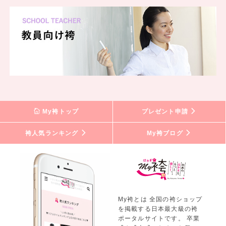
My袴トップ
プレゼント申請
袴人気ランキング
My袴ブログ
My袴とは 全国の袴ショップ
を掲載する日本最大級の袴
ポータルサイトです。 卒業