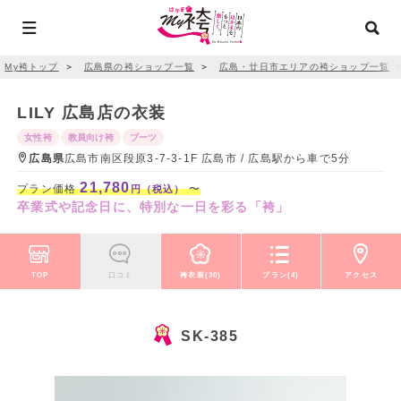
My袴トップ
＞
広島県の袴ショップ一覧
＞
広島・廿日市エリアの袴ショップ一覧
LILY 広島店の衣装
女性袴
教員向け袴
ブーツ
広島県
広島市南区段原3-7-3-1F 広島市 / 広島駅から車で5分
21,780
プラン価格
〜
円（税込）
卒業式や記念日に、特別な一日を彩る「袴」
TOP
口コミ
袴衣装(30)
プラン(4)
アクセス
SK-385