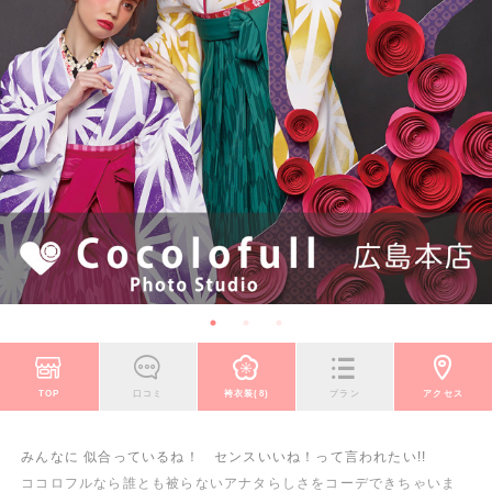
TOP
口コミ
袴衣装(8)
プラン
アクセス
みんなに 似合っているね！ センスいいね！って言われたい!!
ココロフルなら誰とも被らないアナタらしさをコーデできちゃいま