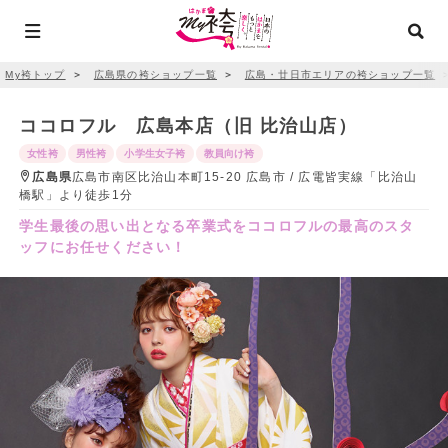
My袴トップ
＞
広島県の袴ショップ一覧
＞
広島・廿日市エリアの袴ショップ一覧
ココロフル 広島本店（旧 比治山店）
女性袴
男性袴
小学生女子袴
教員向け袴
広島県
広島市南区比治山本町15-20 広島市 / 広電皆実線「比治山
橋駅」より徒歩1分
学生最後の思い出となる卒業式をココロフルの最高のスタ
ッフにお任せください！