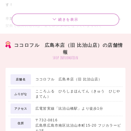
す！
卒業式・謝恩会のための2尺袖-袴用着物、袴のフルセットレンタル
続きを表示
髪飾り以外のものは、全てレンタルとなっていますので
当日も手ぶらでヘアメイク着付にいけちゃいます！
レンタルをご利用いただくと、前撮り写真撮影もセットも魅力なんで
ココロフル 広島本店（旧 比治山店）の店舗情
す。
報
shop information
お友達同士でかわいく楽しく袴で行くのもよし、
皆と差をつけて、綺麗で上品に袴で行くのもよし。
学生最後の思い出作りをぜひお手伝いさせてください。
ココロフル 広島本店（旧 比治山店）
店舗名
こころふる ひろしまほんてん（きゅう ひじや
ふりがな
まてん）
広電皆実線「比治山橋駅」より徒歩1分
アクセス
〒732-0816
住所
広島県広島市南区比治山本町15-20 フジカラービ
ル1F