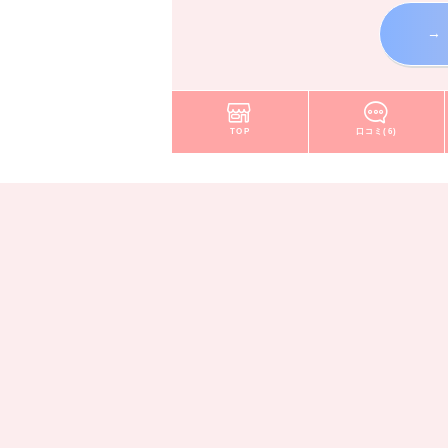
→
TOP
口コミ(6)