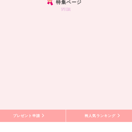
特集ページ
special
プレゼント申請
袴人気ランキング