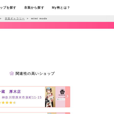
ップを探す
衣装から探す
My袴とは？
＞
衣装ギャラリー
＞
mimi mode
関連性の高いショップ
一蔵 厚木店
神奈川県厚木市泉町11-15