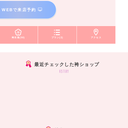
WEBで来店予約
袴衣装(50)
プラン(2)
アクセス
最近チェックした袴ショップ
history