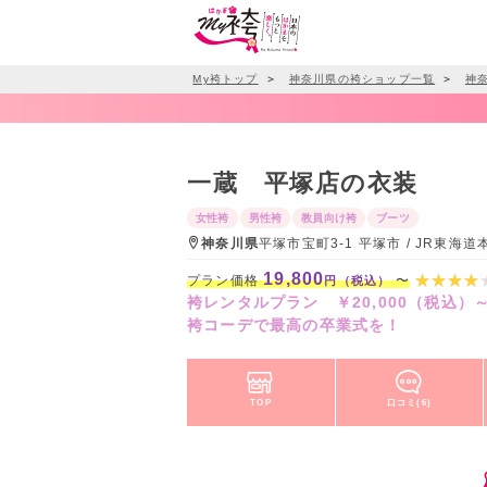
My袴トップ
＞
神奈川県の袴ショップ一覧
＞
神
一蔵 平塚店の衣装
女性袴
男性袴
教員向け袴
ブーツ
神奈川県
平塚市宝町3-1 平塚市 / JR東
19,800
プラン価格
〜
円（税込）
袴レンタルプラン ￥20,000（税込）
袴コーデで最高の卒業式を！
TOP
口コミ(6)