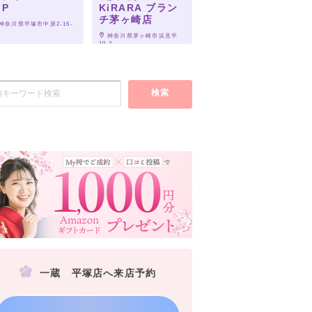
IP
KiRARA ブラン
チ茅ヶ崎店
 神奈川県平塚市中原2-16-
 神奈川県茅ヶ崎市浜見平
10-2
検索
一蔵 平塚店へ来店予約