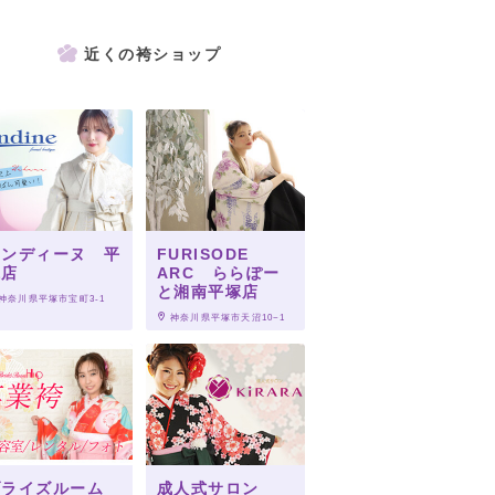
近くの袴ショップ
オンディーヌ 平
FURISODE
塚店
ARC ららぽー
と湘南平塚店
 神奈川県平塚市宝町3-1
 神奈川県平塚市天沼10−1
ブライズルーム
成人式サロン