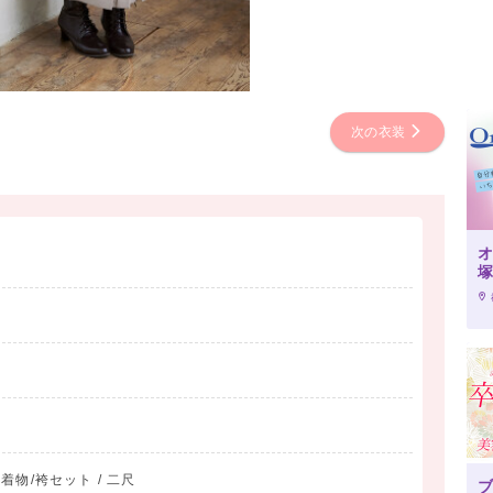
次の衣装
/ 着物/袴セット / 二尺