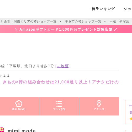
袴ランキング
ショ
奈川西部・湘南エリアの袴ショップ一覧
＞
平塚市の袴ショップ一覧
＞
一蔵 平塚店
＼ Amazonギフトカード1,000円分プレゼント対象店舗 ／
海道本線「平塚駅」北口より徒歩1分
[→地図]
4.4
～ きもの×袴の組み合わせは21,000通り以上！アナタだけの
袴衣装(50)
プラン(2)
アクセス
mimi mode