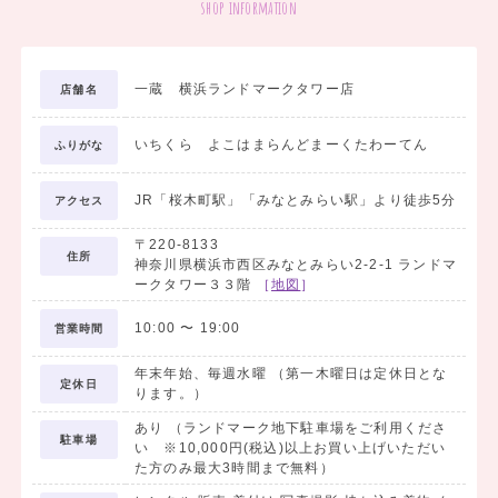
shop information
一蔵 横浜ランドマークタワー店
店舗名
いちくら よこはまらんどまーくたわーてん
ふりがな
JR「桜木町駅」「みなとみらい駅」より徒歩5分
アクセス
〒220-8133
住所
神奈川県横浜市西区みなとみらい2-2-1 ランドマ
ークタワー３３階
［
地図
］
10:00
〜
19:00
営業時間
年末年始、毎週水曜 （第一木曜日は定休日とな
定休日
ります。）
あり （ランドマーク地下駐車場をご利用くださ
駐車場
い ※10,000円(税込)以上お買い上げいただい
た方のみ最大3時間まで無料）