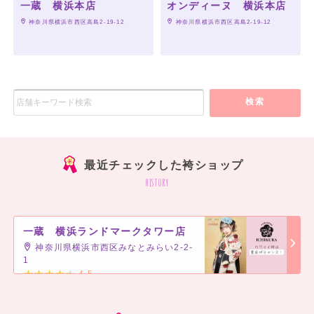
一蔵 横浜本店
オンディーヌ 横浜本店
 神奈川県横浜市西区高島2-19-12
 神奈川県横浜市西区高島2-19-12
一蔵 銀座本店
一蔵 ららぽーと船橋店
一蔵 旭川店
一蔵 山口宇部店
一蔵 大宮東口スタジオ
検索
一蔵 所沢店
一蔵 立川髙島屋S.C.店
一蔵 神戸三宮店
最近チェックした袴ショップ
一蔵 いわき店
history
一蔵アクロス福岡本店
一蔵 千葉本店
一蔵 岡山店
一蔵 横浜ランドマークタワー店
一蔵 ノルベサ札幌店
神奈川県横浜市西区みなとみらい2-2-
一蔵 青森店
1
一蔵 八戸店
4.5
]
一蔵 福島店
一蔵 上野店