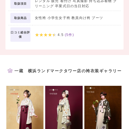
レンタル 販売 着付け 写真撮影 持ち込み着物 ク
取扱項目
リーニング 卒業式日の当日対応
女性袴 小学生女子袴 教員向け袴 ブーツ
取扱商品
口コミ総合評
4.5
(
5
件)
価
一蔵 横浜ランドマークタワー店の袴衣装ギャラリー