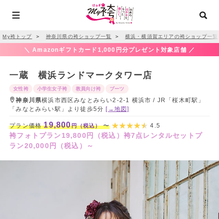
My袴トップ
＞
神奈川県の袴ショップ一覧
＞
横浜・横須賀エリアの袴ショップ一覧
＼ Amazonギフトカード1,000円分プレゼント対象店舗 ／
一蔵 横浜ランドマークタワー店
女性袴
小学生女子袴
教員向け袴
ブーツ
神奈川県
横浜市西区みなとみらい2-2-1 横浜市 / JR「桜木町駅」
「みなとみらい駅」より徒歩5分
[→地図]
19,800
プラン価格
〜
4.5
円（税込）
袴フォトプラン19,800円（税込）袴7点レンタルセットプ
ラン20,000円（税込）～