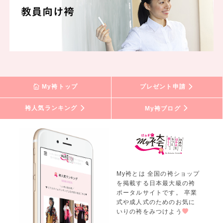
一蔵 富士店
一蔵 宇都宮店
一蔵 新宿三丁目店
一蔵 横浜ランドマークタワー店
一蔵 JRタワー札幌店
一蔵 山形店
一蔵 広島店
My袴トップ
プレゼント申請
一蔵 仙台店
一蔵 水戸店
袴人気ランキング
My袴ブログ
一蔵 富山店
一蔵 甲府店
一蔵 町田店
一蔵 柏店
一蔵 川越クレアモール店
My袴とは 全国の袴ショップ
一蔵 帯広店
を掲載する日本最大級の袴
一蔵 宮崎店
ポータルサイトです。 卒業
一蔵 新大阪店
式や成人式のためのお気に
いりの袴をみつけよう
一蔵 大津店