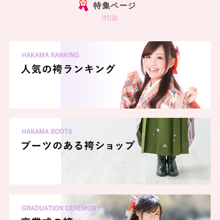
一蔵 西武新宿ペペ店
特集ページ
一蔵 新横浜プリンスペペ店
special
一蔵 横須賀店
一蔵 平塚店
一蔵 厚木店
一蔵 イオン船橋店
一蔵 アリオ市原店
一蔵 前橋店
一蔵 伊勢崎店
一蔵 高崎店
一蔵 長岡店
一蔵 梅田本店
一蔵 なんば店
一蔵 あべのハルカス店
一蔵 和歌山店
一蔵 徳島店
一蔵 熊本店
一蔵 名古屋栄本店
一蔵 ららぽーと名古屋みなとアクルス店