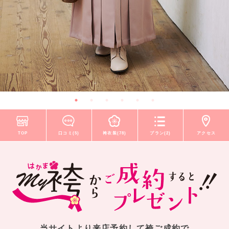
TOP
口コミ(5)
袴衣装(78)
プラン(2)
アクセス
当サイトより来店予約して袴ご成約で