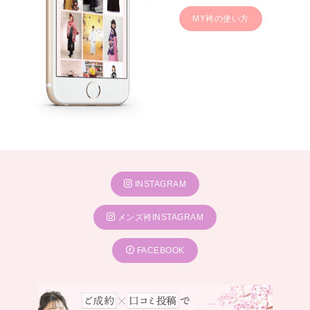
一蔵 岐阜店
MY袴の使い方
一蔵 高知店
一蔵 橿原店
INSTAGRAM
メンズ袴INSTAGRAM
FACEBOOK