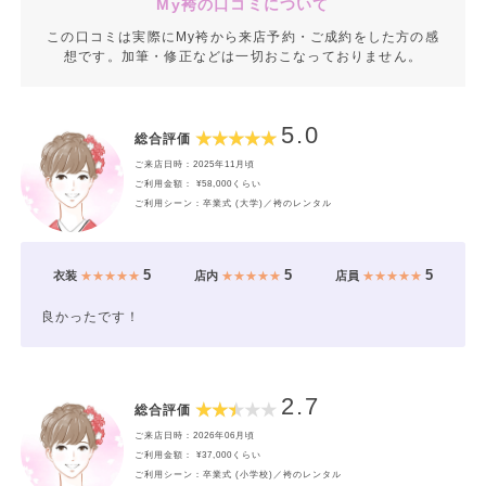
My袴の口コミについて
この口コミは実際にMy袴から来店予約・ご成約をした方の感
想です。加筆・修正などは一切おこなっておりません。
5.0
総合評価
ご来店日時：2025年11月頃
ご利用金額： ¥58,000くらい
ご利用シーン：卒業式 (大学)／袴のレンタル
5
5
5
衣装
★★★★★
店内
★★★★★
店員
★★★★★
良かったです！
2.7
総合評価
ご来店日時：2026年06月頃
ご利用金額： ¥37,000くらい
ご利用シーン：卒業式 (小学校)／袴のレンタル