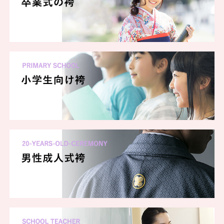
一蔵 ららぽーと海老名店
一蔵 沖縄店
一蔵 横浜本店
一蔵 朝霞店
一蔵 ららぽーと安城店
一蔵 長野店
一蔵 ららぽーと柏の葉
一蔵 名古屋藤が丘店
一蔵 郡山店
一蔵 金沢店
一蔵 弘前店
一蔵 ららぽーと新三郷店
一蔵 池袋店
一蔵 川崎店
一蔵 秋田店
一蔵 京都烏丸店
一蔵 高槻店
一蔵 浜松店
一蔵 鹿児島店