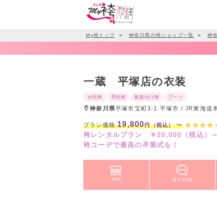
My袴トップ
＞
神奈川県の袴ショップ一覧
＞
神
一蔵 平塚店の衣装
女性袴
男性袴
教員向け袴
ブーツ
神奈川県
平塚市宝町3-1 平塚市 / JR東
19,800
プラン価格
〜
円（税込）
袴レンタルプラン ￥20,000（税込）
袴コーデで最高の卒業式を！
TOP
口コミ(6)