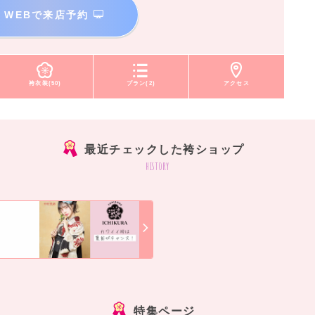
WEBで来店予約
袴衣装(50)
プラン(2)
アクセス
最近チェックした袴ショップ
history
]
特集ページ