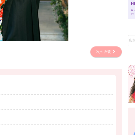
H
24
次の衣装