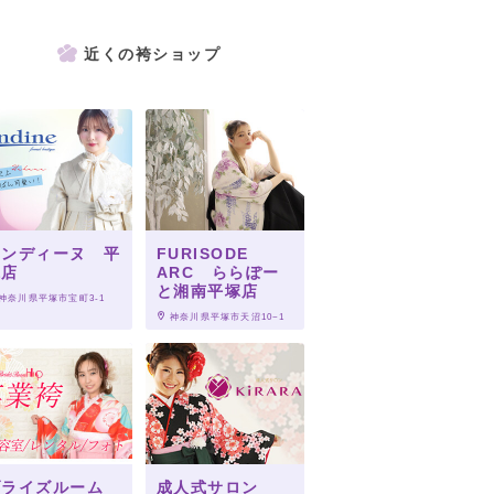
近くの袴ショップ
オンディーヌ 平
FURISODE
塚店
ARC ららぽー
と湘南平塚店
 神奈川県平塚市宝町3-1
 神奈川県平塚市天沼10−1
ブライズルーム
成人式サロン