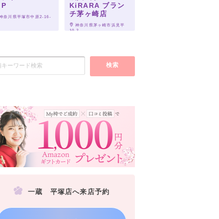
IP
KiRARA ブラン
チ茅ヶ崎店
 神奈川県平塚市中原2-16-
 神奈川県茅ヶ崎市浜見平
10-2
検索
一蔵 平塚店へ来店予約