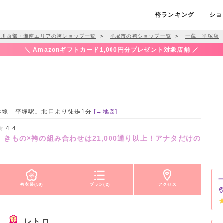
袴ランキング
ショ
奈川西部・湘南エリアの袴ショップ一覧
＞
平塚市の袴ショップ一覧
＞
一蔵 平塚店
＼ Amazonギフトカード1,000円分プレゼント対象店舗 ／
海道本線「平塚駅」北口より徒歩1分
[→地図]
4.4
～ きもの×袴の組み合わせは21,000通り以上！アナタだけの
袴衣装(50)
プラン(2)
アクセス
レトロ