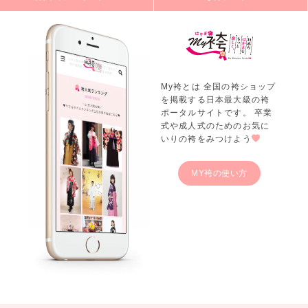
My袴とは 全国の袴ショップ
を掲載する日本最大級の袴
ポータルサイトです。 卒業
式や成人式のためのお気に
いりの袴をみつけよう
MY袴の使い方