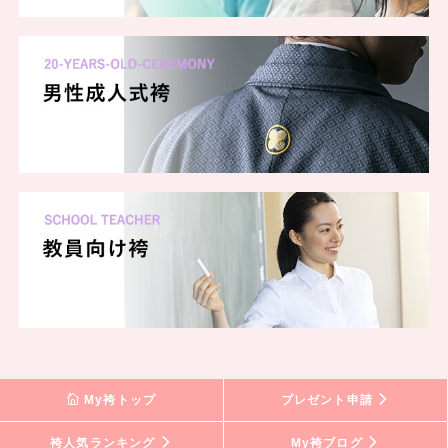
My袴トップ
プレゼント申請
袴人気ランキング
My袴ブログ