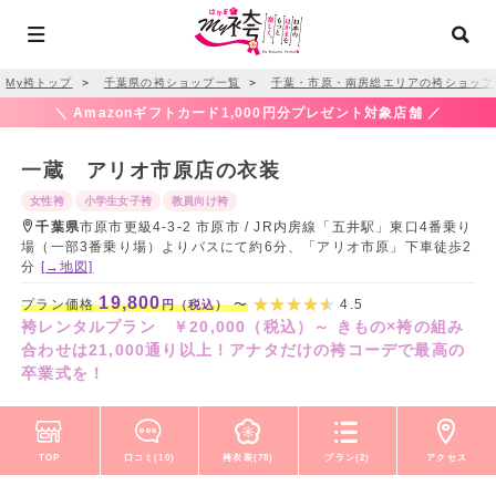
My袴トップ
＞
千葉県の袴ショップ一覧
＞
千葉・市原・南房総エリアの袴ショップ
＼ Amazonギフトカード1,000円分プレゼント対象店舗 ／
一蔵 アリオ市原店の衣装
女性袴
小学生女子袴
教員向け袴
千葉県
市原市更級4-3-2 市原市 / JR内房線「五井駅」東口4番乗り
場（一部3番乗り場）よりバスにて約6分、「アリオ市原」下車徒歩2
分
[→地図]
19,800
プラン価格
〜
4.5
円（税込）
袴レンタルプラン ￥20,000（税込）～ きもの×袴の組み
合わせは21,000通り以上！アナタだけの袴コーデで最高の
卒業式を！
TOP
口コミ(10)
袴衣装(78)
プラン(2)
アクセス