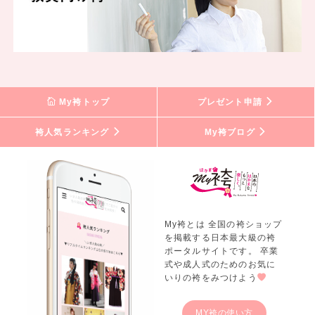
My袴トップ
プレゼント申請
袴人気ランキング
My袴ブログ
My袴とは 全国の袴ショップ
を掲載する日本最大級の袴
ポータルサイトです。 卒業
式や成人式のためのお気に
いりの袴をみつけよう
MY袴の使い方