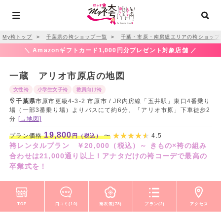
My袴トップ
＞
千葉県の袴ショップ一覧
＞
千葉・市原・南房総エリアの袴ショップ
＼ Amazonギフトカード1,000円分プレゼント対象店舗 ／
一蔵 アリオ市原店の地図
女性袴
小学生女子袴
教員向け袴
千葉県
市原市更級4-3-2 市原市 / JR内房線「五井駅」東口4番乗り
場（一部3番乗り場）よりバスにて約6分、「アリオ市原」下車徒歩2
分
[→地図]
19,800
プラン価格
〜
4.5
円（税込）
袴レンタルプラン ￥20,000（税込）～ きもの×袴の組み
合わせは21,000通り以上！アナタだけの袴コーデで最高の
卒業式を！
TOP
口コミ(10)
袴衣装(78)
プラン(2)
アクセス