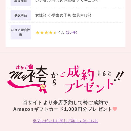
レンタル 持ち込み着物 クリーニング
取扱項目
女性袴 小学生女子袴 教員向け袴
取扱商品
口コミ総合評
4.5
(
10
件)
価
当サイトより来店予約して袴ご成約で
Amazonギフトカード1,000円分プレゼント
※プレゼントに関して詳しくはこちら