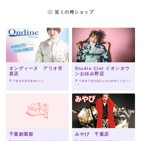
近くの袴ショップ
オンディーヌ アリオ市
Studio Ciel イオンタウ
原店
ンおゆみ野店
 千葉県市原市更級4-3-2
 千葉県千葉市緑区おゆみ野南５丁目３７
−１
千葉創寫舘
みやび 千葉店