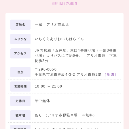
shop information
一蔵 アリオ市原店
店舗名
いちくらありおいちはらてん
ふりがな
JR内房線「五井駅」東口4番乗り場（一部3番乗
アクセス
り場）よりバスにて約6分、「アリオ市原」下車
徒歩2分
〒290-0050
住所
千葉県市原市更級4-3-2 アリオ市原2階
［
地図
］
10:00
〜
21:00
営業時間
年中無休
定休日
あり （アリオ市原駐車場 ※無料）
駐車場