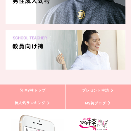
My袴トップ
プレゼント申請
袴人気ランキング
My袴ブログ