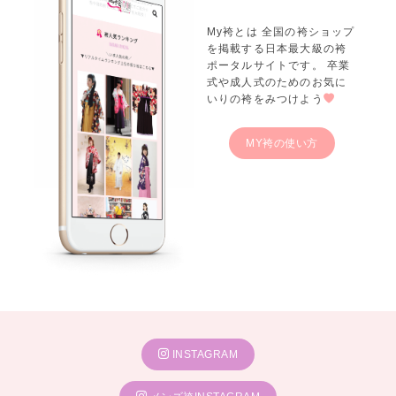
My袴とは 全国の袴ショップ
を掲載する日本最大級の袴
ポータルサイトです。 卒業
式や成人式のためのお気に
いりの袴をみつけよう
MY袴の使い方
INSTAGRAM