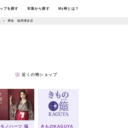
ップを探す
衣装から探す
My袴とは？
覧
＞
華洛 福岡博多店
近くの袴ショップ
モノハーツ 福
きものKAGUYA