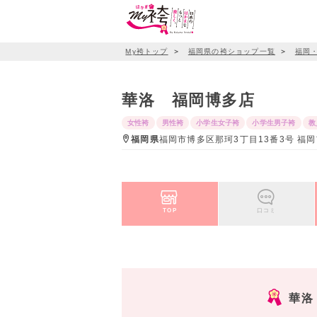
My袴トップ
＞
福岡県の袴ショップ一覧
＞
福岡
華洛 福岡博多店
女性袴
男性袴
小学生女子袴
小学生男子袴
教
福岡県
福岡市博多区那珂3丁目13番3号 福岡市
TOP
口コミ
華洛