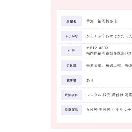
華洛 福岡博多店
店舗名
からくふくおかはかたて
ふりがな
〒812-0893
住所
福岡県福岡市博多区那珂3丁目1
毎週金曜、毎週土曜、毎
定休日
あり
駐車場
レンタル 販売 着付け 写
取扱項目
女性袴 男性袴 小学生女子
取扱商品