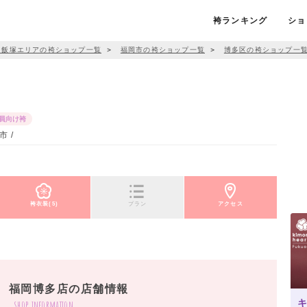
袴ランキング
ショ
・飯塚エリアの袴ショップ一覧
＞
福岡市の袴ショップ一覧
＞
博多区の袴ショップ一
員向け袴
 /
袴衣装(5)
プラン
アクセス
 福岡博多店の店舗情報
キ
shop information