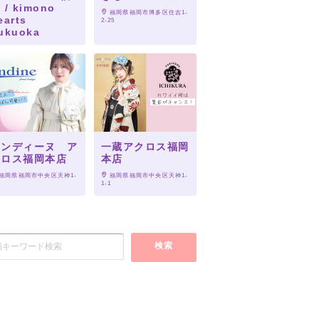
 / kimono
 福岡県福岡市博多区住吉1-
earts
2-25
ukuoka
 福岡県福岡市博多区住吉2
3－6　2F
オンディーヌ ア
一蔵アクロス福岡
クロス福岡本店
本店
 福岡県福岡市中央区天神1-
 福岡県福岡市中央区天神1-
1
1-1
検索