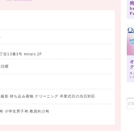
岡
h
F
－1
ん
3番3号 mirais 2F
週日曜
1-
真撮影 持ち込み着物 クリーニング 卒業式日の当日対応
袴 小学生男子袴 教員向け袴