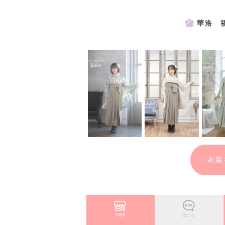
華洛 
衣装
TOP
口コミ