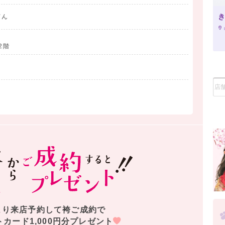
き
てん
2階
より来店予約して袴ご成約で
トカード1,000円分プレゼント