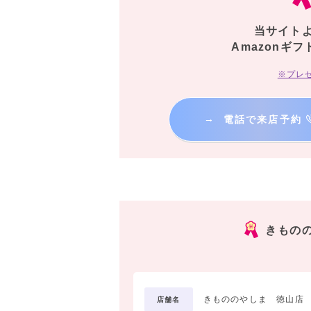
当サイト
Amazonギフ
※プレ
→
電話で来店予約
きもの
きもののやしま 徳山店
店舗名