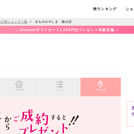
袴ランキング
ショ
市の袴ショップ一覧
＞
きもののやしま 徳山店
＼ Amazonギフトカード1,000円分プレゼント対象店舗 ／
袴衣装
プラン
アクセス