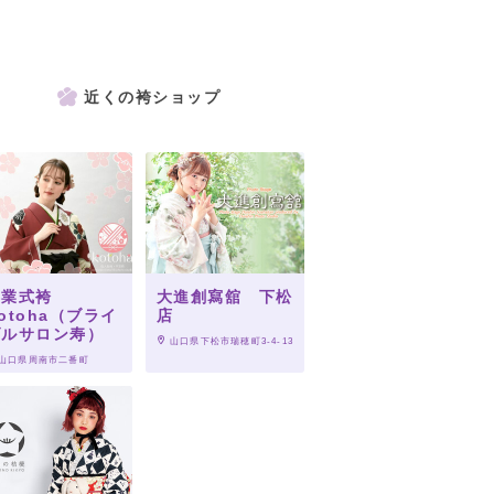
近くの袴ショップ
卒業式袴
大進創寫舘 下松
otoha（ブライ
店
ダルサロン寿）
 山口県下松市瑞穂町3-4-13
 山口県周南市二番町