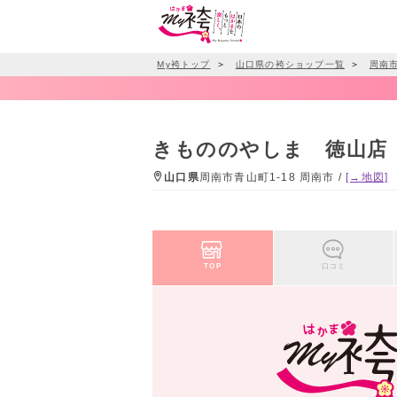
My袴トップ
＞
山口県の袴ショップ一覧
＞
周南
きもののやしま 徳山店
山口県
周南市青山町1-18 周南市 /
[→地図]
TOP
口コミ