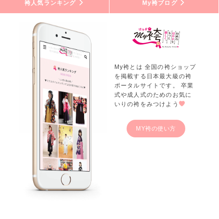
袴人気ランキング
My袴ブログ
My袴とは 全国の袴ショップ
を掲載する日本最大級の袴
ポータルサイトです。 卒業
式や成人式のためのお気に
いりの袴をみつけよう
MY袴の使い方