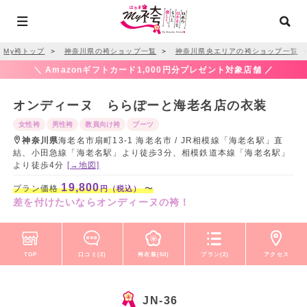
My袴トップ
＞
神奈川県の袴ショップ一覧
＞
神奈川県央エリアの袴ショップ一覧
＼ Amazonギフトカード1,000円分プレゼント対象店舗 ／
オンディーヌ ららぽーと海老名店の衣装
女性袴
男性袴
教員向け袴
ブーツ
神奈川県
海老名市扇町13-1 海老名市 / JR相模線「海老名駅」直
結、小田急線「海老名駅」より徒歩3分、相模鉄道本線「海老名駅」
より徒歩4分
[→地図]
19,800
プラン価格
〜
円（税込）
差を付けたいならオンディーヌの袴！
TOP
口コミ(2)
袴衣装(50)
プラン(2)
アクセス
JN-36