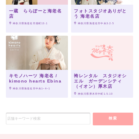
一蔵 ららぽーと海老名
フォトスタジオありがと
店
う 海老名店
 神奈川県海老名市扇町13-1
 神奈川県海老名市中央3-2-5
キモノハーツ 海老名 /
袴レンタル スタジオシ
kimono hearts Ebina
エル ガーデンシティ
（イオン）厚木店
 神奈川県海老名市中央1−4−1
 神奈川県厚木市中町1-5-10
検索