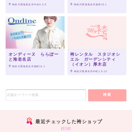
振袖とおそろいの千鳥格子柄がおしゃれです。
 神奈川県海老名市中央3-2-5
 神奈川県海老名市扇町13-1
足元はレースソックスに黒のエナメルパンプスを合わせるとドレッシーに仕上が
ります。
オンディーヌ ららぽー
袴レンタル スタジオシ
と海老名店
エル ガーデンシティ
（イオン）厚木店
 神奈川県海老名市扇町13-1
 神奈川県厚木市中町1-5-10
検索
最近チェックした袴ショップ
history