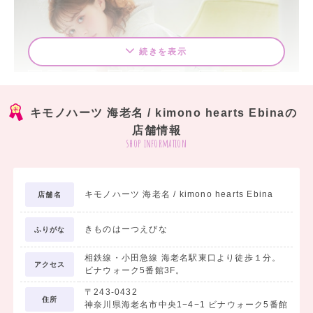
続きを表示
キモノハーツ 海老名 / kimono hearts Ebinaの
店舗情報
shop information
「卒業式」という特別な日こそ可愛くオシャレ
に♪
キモノハーツ 海老名 / kimono hearts Ebina
店舗名
カラフルポップなカワイイ袴で、とっておきの卒業式を迎えませんか？
きものはーつえびな
ふりがな
キモノハーツなら、レトロな振袖や二尺袖にピッタリの袴を、色柄豊富に取り揃
えております。
相鉄線・小田急線 海老名駅東口より徒歩１分。
アクセス
ビナウォーク5番館3F。
トータルコーディネートも、キモノハーツにお任せください！
お客様のスタイリングに合わせた小物を一つ一つセレクトし、トータルでコーデ
〒243-0432
住所
ィネートいたします。
神奈川県海老名市中央1−4−1 ビナウォーク5番館