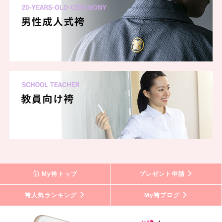
千鳥格子
の二尺袖と袴、全身を同じ柄で揃えた個性派スタイル。
リボン付き衿や、足元のブーツで
さらにおしゃれな印象に。
キモノハーツでは試着だけのご来店も大歓迎です。
気になる袴を見つけたらお気軽にご予約ください！
★キモノハーツは全国
31店舗
を展開中！★
成人式振袖レンタル・購入は下記店舗にて♪
My袴トップ
プレゼント申請
袴人気ランキング
---北海道---
My袴ブログ
キモノハーツ 札幌 / kimono hearts Sapporo