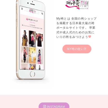
---関東---
キモノハーツ 東京 / 池袋
キモノハーツ 東京 / 渋谷
キモノハーツ 東京 / 吉祥寺
キモノハーツ 東京 / 自由が丘
My袴とは 全国の袴ショップ
キモノハーツ 東京 / 立川
キモノハーツ 東京 / 町田
を掲載する日本最大級の袴
キモノハーツ さいたま 新都心 / GMOアリーナさいたま隣接けやきひ
ポータルサイトです。 卒業
式や成人式のためのお気に
ろば内
いりの袴をみつけよう
キモノハーツ 横浜
キモノハーツ 武蔵小杉
キモノハーツ 海老名
キモノハーツ 相模大野
MY袴の使い方
キモノハーツ 新横浜
表参道 別蔵 / 志染庵 by kimono hearts
---東海---
キモノハーツ Fulierte / 名古屋
キモノハーツ 静岡
---関西---
キモノハーツ 西宮
キモノハーツ 大阪
キモノハーツ 京都 三条
キモノハーツ 神戸
キモノハーツ 奈良
INSTAGRAM