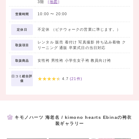
3階
［
地図
］
10:00
〜
20:00
営業時間
不定休 （ビナウォークの営業に準じます。）
定休日
レンタル 販売 着付け 写真撮影 持ち込み着物 ク
取扱項目
リーニング 通販 卒業式日の当日対応
女性袴 男性袴 小学生女子袴 教員向け袴
取扱商品
口コミ総合評
4.7
(
21
件)
価
キモノハーツ 海老名 / kimono hearts Ebinaの袴衣
装ギャラリー