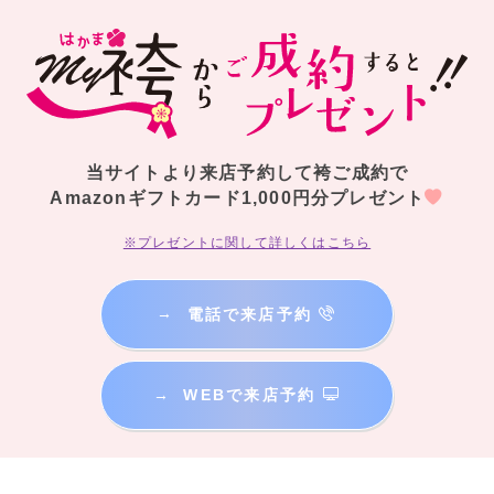
当サイトより来店予約して袴ご成約で
Amazonギフトカード1,000円分プレゼント
※プレゼントに関して詳しくはこちら
→
電話で来店予約
卒業式当日の着付けやヘアメイクもご心配なく！
お客様のご要望に応じ、着付けにヘアセットまでついた当日安心の
「当日
→
WEBで来店予約
着付けパック」
や、
素敵な思い出を写真に残したい方へ、
前撮り撮影・ヘアセット・メイク・着付けまでついた
「PHOTOパック」
というお得なパックもご用意しております。