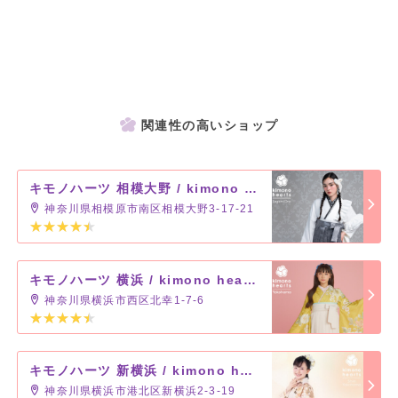
※キモノハーツで成人式の振袖をご成約いただいた方には
袴の無料レンタルが特典についております！
ご契約店舗だけではなく、全国のキモノハーツにてご利用いただけます。
関連性の高いショップ
キモノハーツのオススメ袴コーデ
キモノハーツがおすすめする、袴コーディネート。
楽しかった日々のラストを飾る旅立ちの日だからこそ、オシャレに卒業式♪
キモノハーツ 相模大野 / kimono hearts Sagamiono
神奈川県相模原市南区相模大野3-17-21
キモノハーツ 横浜 / kimono hearts Yokohama
神奈川県横浜市西区北幸1-7-6
キモノハーツ 新横浜 / kimono hearts Shinyokohama
神奈川県横浜市港北区新横浜2-3-19