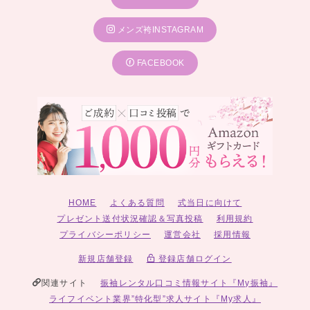
京都 五条 別蔵 -Furisode Kyoto Gojo Betsukura-
メンズ袴INSTAGRAM
---中国---
キモノハーツ 広島
キモノハーツ 岡山
FACEBOOK
---九州・沖縄---
キモノハーツ 福岡
キモノハーツ 小倉
キモノハーツ 熊本
キモノハーツ 宮崎
キモノハーツ 鹿児島
キモノハーツ 沖縄
キモノハーツ 美浜
皆様のお越しを心よりお待ちしております♡
HOME
よくある質問
式当日に向けて
プレゼント送付状況確認＆写真投稿
利用規約
プライバシーポリシー
運営会社
採用情報
新規店舗登録
登録店舗ログイン
関連サイト
振袖レンタル口コミ情報サイト『My振袖』
ライフイベント業界”特化型”求人サイト『My求人』