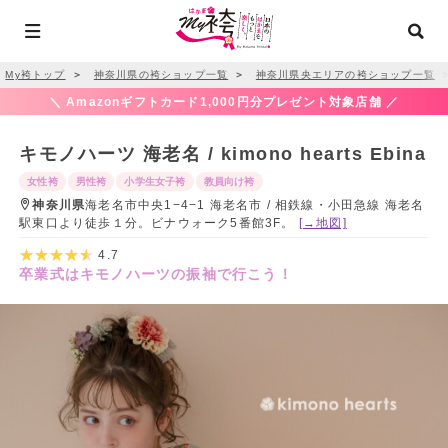
My袴トップ
＞
神奈川県の袴ショップ一覧
＞
神奈川県央エリアの袴ショップ一覧
＼ Amazonギフトカード1,000円分プレゼント対象店舗 ／
キモノハーツ 海老名 / kimono hearts Ebina
女性袴
男性袴
小学生女子袴
教員向け袴
神奈川県
海老名市中央1−4−1 海老名市 / 相鉄線・小田急線 海老名
駅東口より徒歩１分。ビナウォーク5番館3F。
[→地図]
4.7
卒業式はキモノハーツの振袖で行こう！