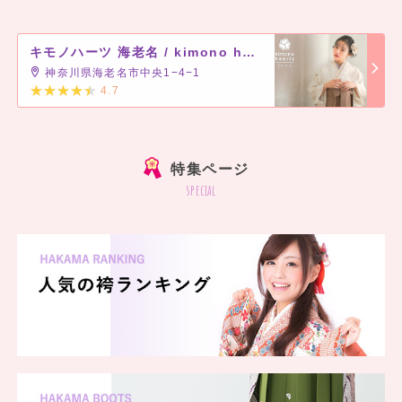
キモノハーツ 海老名 / kimono hearts Ebina
神奈川県海老名市中央1−4−1
4.7
]
特集ページ
special
いろんな花がふんわり描かれた二尺袖に
ブルーグレーの袴をコーディネート。
卒業式は可憐に、清楚な装いで。