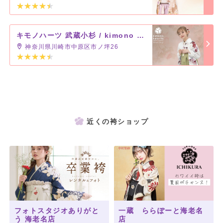
キモノハーツ 武蔵小杉 / kimono hearts Musashikosugi
神奈川県川崎市中原区市ノ坪26
近くの袴ショップ
大人気のキモノハーツオリジナル
の二尺袖に、深い赤色の袴を合わせました。
フォトスタジオありがと
一蔵 ららぽーと海老名
ポイントは、紐のリバーシブルカラー。
う 海老名店
店