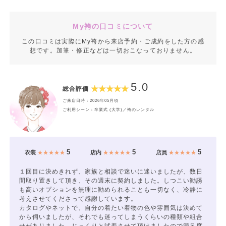
My袴の口コミについて
この口コミは実際にMy袴から来店予約・ご成約をした方の感
想です。加筆・修正などは一切おこなっておりません。
5.0
総合評価
ご来店日時：2026年05月頃
ご利用シーン：卒業式 (大学)／袴のレンタル
5
5
5
衣装
★★★★★
店内
★★★★★
店員
★★★★★
１回目に決めきれず、家族と相談で迷いに迷いましたが、数日
間取り置きして頂き、その週末に契約しました。しつこい勧誘
も高いオプションを無理に勧められることも一切なく、冷静に
考えさせてくださって感謝しています。
カタログやネットで、自分の着たい着物の色や雰囲気は決めて
から伺いましたが、それでも迷ってしまうくらいの種類や組合
せがありました。じっくりと試着させて頂けましたので満足度