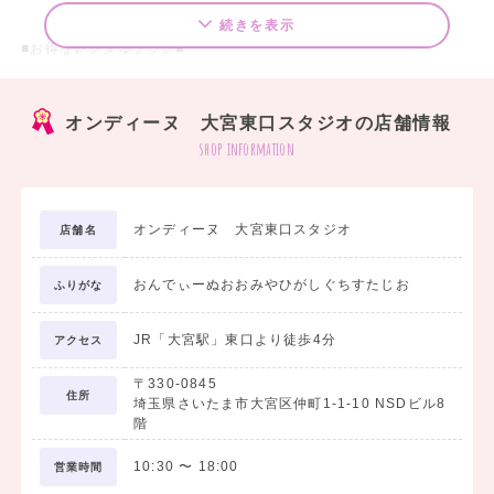
続きを表示
■お得なレンタルプラン■
□袴7点 レンタルスタンダードセットプラン ￥20,000（税込）～
オンディーヌ 大宮東口スタジオの店舗情報
袴のご着用に必要なものが、まるっと揃ったセットです。
shop information
＜セット内容＞
1. 着物
オンディーヌ 大宮東口スタジオ
店舗名
2. 袴
3. 長襦袢
おんでぃーぬおおみやひがしぐちすたじお
4. 袴下
ふりがな
5. 重衿
6. 巾着
JR「大宮駅」東口より徒歩4分
アクセス
7. 草履
〒330-0845
住所
埼玉県さいたま市大宮区仲町1-1-10 NSDビル8
階
□袴フォトプラン ￥19,800（税込）
10:30
〜
18:00
営業時間
学生最後の思い出を記念写真に残したい方におすすめです。