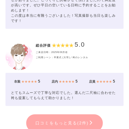
が高いです。ぜひ平日の空いている日時に予約することをお勧
めします！
この度は本当に有難うございました！写真撮影も当日も楽しみ
です！
5.0
総合評価
ご来店日時：2025年09月頃
ご利用シーン：卒業式 (大学)／袴のレンタル
5
5
5
衣装
★★★★★
店内
★★★★★
店員
★★★★★
とてもスムーズで丁寧な対応でした。選んだ二尺袖に合わせた
袴も提案してもらえて助かりました！
口コミをもっと見る(2件)