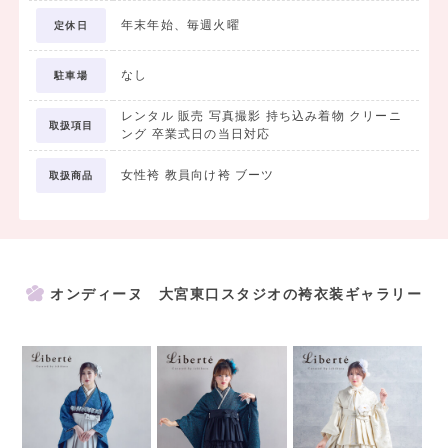
年末年始、毎週火曜
定休日
＜プラン内容＞
・前撮り着付け
なし
・前撮りヘアセット
駐車場
・前撮りメイクアップ
レンタル 販売 写真撮影 持ち込み着物 クリーニ
・全身カットデータ
取扱項目
ング 卒業式日の当日対応
全身カットはデータでのお渡しとなるため、
女性袴 教員向け袴 ブーツ
取扱商品
離れたご家族・ご親戚にも共有していただけます。
※お渡しは後日、撮影データのみとなります。アルバムは含まれませ
ん。
オンディーヌ 大宮東口スタジオの袴衣装ギャラリー
＜アルバム作成をご希望の方＞
データだけではなくアルバムも残しておきたい方には
アルバム台紙をご用意しております。ご希望の方は店舗にてお声がけ
ください。