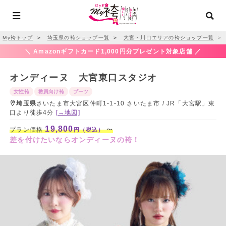
My袴トップ
＞
埼玉県の袴ショップ一覧
＞
大宮・川口エリアの袴ショップ一覧
＞
＼ Amazonギフトカード1,000円分プレゼント対象店舗 ／
オンディーヌ 大宮東口スタジオ
女性袴
教員向け袴
ブーツ
埼玉県
さいたま市大宮区仲町1-1-10 さいたま市 / JR「大宮駅」東
口より徒歩4分
[→地図]
19,800
プラン価格
〜
円（税込）
差を付けたいならオンディーヌの袴！