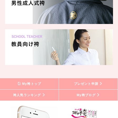
My袴トップ
プレゼント申請
袴人気ランキング
My袴ブログ