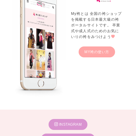
My袴とは 全国の袴ショップ
を掲載する日本最大級の袴
ポータルサイトです。 卒業
式や成人式のためのお気に
いりの袴をみつけよう
MY袴の使い方
INSTAGRAM