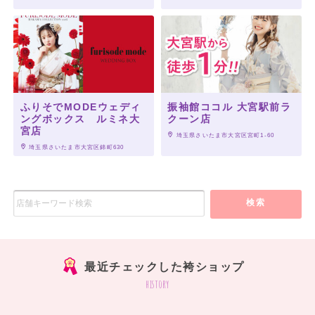
ふりそでMODEウェディ
振袖館ココル 大宮駅前ラ
ングボックス ルミネ大
クーン店
宮店
 埼玉県さいたま市大宮区宮町1-60
 埼玉県さいたま市大宮区錦町630
検索
最近チェックした袴ショップ
history