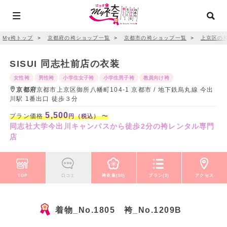
My袴トップ
＞
京都府の袴ショップ一覧
＞
京都市の袴ショップ一覧
＞
上京区の
SISUI 同志社前店の衣装
女性袴
男性袴
小学生女子袴
小学生男子袴
教員向け袴
京都府
京都市上京区御所八幡町104-1 京都市 / 地下鉄烏丸線 今出
川駅 1番出口 徒歩３分
5,500
プラン価格
〜
円（税込）
同志社大学今出川キャンパスから徒歩2分の袴レンタル専門
店
TOP
口コミ
袴衣装(50)
プラン(3)
アクセス
着物_No.1805 袴_No.1209B