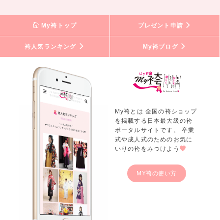
My袴トップ
プレゼント申請
袴人気ランキング
My袴ブログ
My袴とは 全国の袴ショップ
を掲載する日本最大級の袴
ポータルサイトです。 卒業
式や成人式のためのお気に
いりの袴をみつけよう
MY袴の使い方