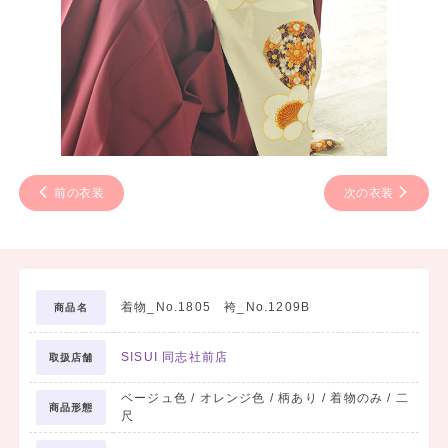
前の衣装
次の衣装
着物_No.1805 袴_No.1209B
商品名
SISUI 同志社前店
取扱店舗
ベージュ色 / オレンジ色 / 柄あり / 着物のみ / 二
商品形態
尺