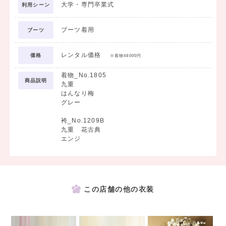
大学・専門卒業式
利用シーン
ブーツ着用
ブーツ
レンタル価格
価格
※着物48000円
着物_No.1805
商品説明
九重
はんなり梅
グレー
袴_No.1209B
九重 花古典
エンジ
この店舗の他の衣装