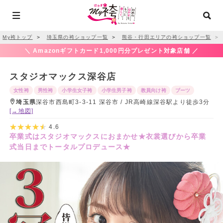
My袴トップ
＞
埼玉県の袴ショップ一覧
＞
熊谷・行田エリアの袴ショップ一覧
＞
＼ Amazonギフトカード1,000円分プレゼント対象店舗 ／
スタジオマックス深谷店
女性袴
男性袴
小学生女子袴
小学生男子袴
教員向け袴
ブーツ
埼玉県
深谷市西島町3-3-11 深谷市 / JR高崎線深谷駅より徒歩3分
[→地図]
4.6
卒業式はスタジオマックスにおまかせ★衣裳選びから卒業
式当日までトータルプロデュース★