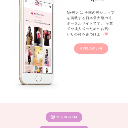
My袴とは 全国の袴ショップ
を掲載する日本最大級の袴
ポータルサイトです。 卒業
式や成人式のためのお気に
いりの袴をみつけよう
MY袴の使い方
INSTAGRAM