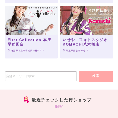
First Collection 本庄
いせや フォトスタジオ
早稲田店
KOMACHI八木橋店
 埼玉県本庄市早稲田の杜5-7-2
 埼玉県熊谷市仲町74
検索
最近チェックした袴ショップ
history