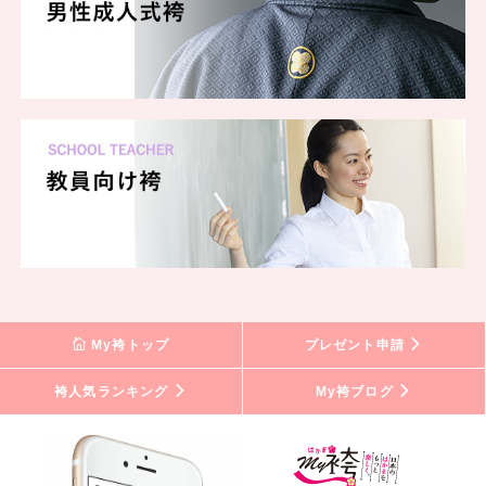
My袴トップ
プレゼント申請
袴人気ランキング
My袴ブログ