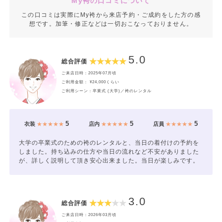
My袴の口コミについて
この口コミは実際にMy袴から来店予約・ご成約をした方の感
想です。加筆・修正などは一切おこなっておりません。
5.0
総合評価
ご来店日時：2025年07月頃
ご利用金額： ¥24,000くらい
ご利用シーン：卒業式 (大学)／袴のレンタル
5
5
5
衣装
★★★★★
店内
★★★★★
店員
★★★★★
大学の卒業式のための袴のレンタルと、当日の着付けの予約を
しました。持ち込みの仕方や当日の流れなど不安がありました
が、詳しく説明して頂き安心出来ました。当日が楽しみです。
3.0
総合評価
ご来店日時：2026年03月頃