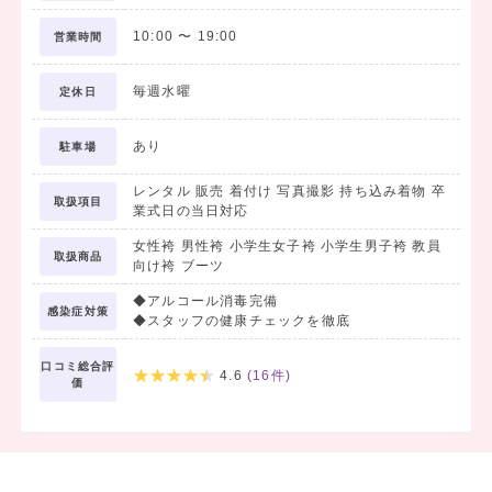
10:00
〜
19:00
営業時間
毎週水曜
定休日
あり
駐車場
レンタル 販売 着付け 写真撮影 持ち込み着物 卒
取扱項目
業式日の当日対応
女性袴 男性袴 小学生女子袴 小学生男子袴 教員
取扱商品
向け袴 ブーツ
◆アルコール消毒完備
感染症対策
◆スタッフの健康チェックを徹底
口コミ総合評
4.6
(
16
件)
価