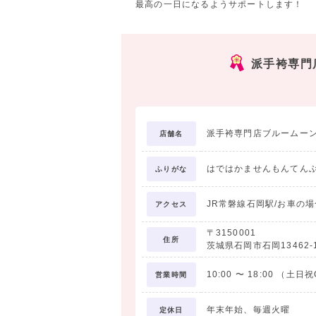
最高の一日になるようサポートします！
派手袴専門
派手袴専門店ブルームー
店舗名
はではかませんもんてん
ふりがな
JR常磐線石岡駅/お車の場
アクセス
〒3150001
住所
茨城県石岡市石岡13462-
10:00
〜
18:00
（土日祝O
営業時間
年末年始、毎週火曜
定休日