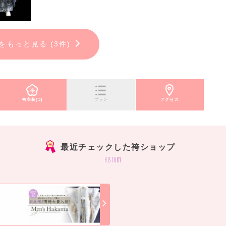
をもっと見る (3件)
袴衣装(3)
プラン
アクセス
最近チェックした袴ショップ
history