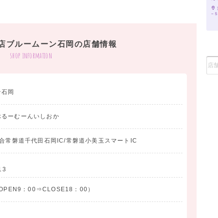
−
店ブルームーン石岡の店舗情報
shop information
ン石岡
ぶるーむーんいしおか
合常磐道千代田石岡IC/常磐道小美玉スマートIC
13
PEN9：00⇒CLOSE18：00）