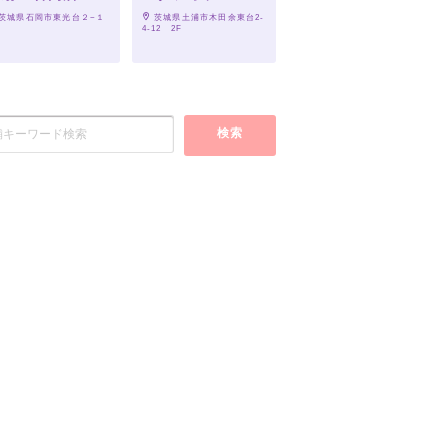
 茨城県石岡市東光台２−１
 茨城県土浦市木田余東台2-
５
4-12　2F
検索