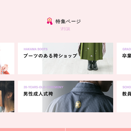
]
特集ページ
special