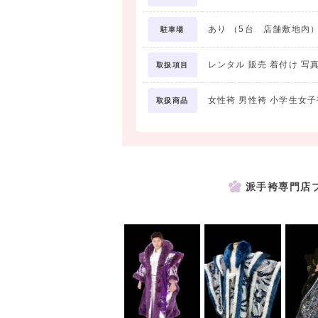
あり （5台 店舗敷地内
駐車場
レンタル 販売 着付け 写
取扱項目
女性袴 男性袴 小学生女子
取扱商品
派手袴専門店