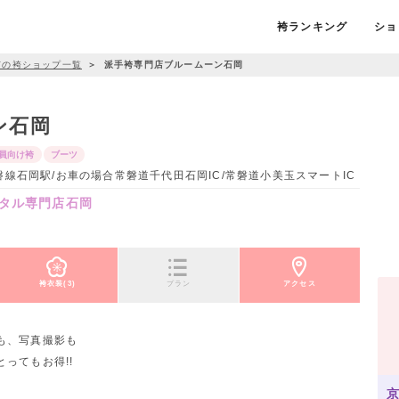
袴ランキング
ショ
市の袴ショップ一覧
＞
派手袴専門店ブルームーン石岡
ン石岡
員向け袴
ブーツ
JR常磐線石岡駅/お車の場合常磐道千代田石岡IC/常磐道小美玉スマートIC
タル専門店石岡
袴衣装(3)
プラン
アクセス
も、写真撮影も
ってもお得!!