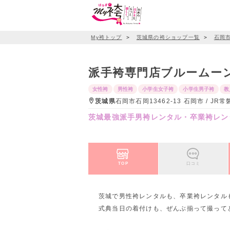
My袴トップ
＞
茨城県の袴ショップ一覧
＞
石岡
派手袴専門店ブルームー
女性袴
男性袴
小学生女子袴
小学生男子袴
教
茨城県
石岡市石岡13462-13 石岡市 / 
茨城最強派手男袴レンタル・卒業袴レン
TOP
口コミ
茨城で男性袴レンタルも、卒業袴レンタル
式典当日の着付けも、ぜんぶ揃って撮ってと