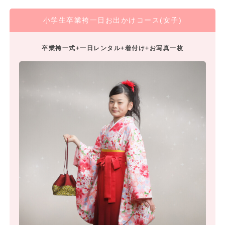
小学生卒業袴一日お出かけコース(女子)
卒業袴一式+一日レンタル+着付け+お写真一枚