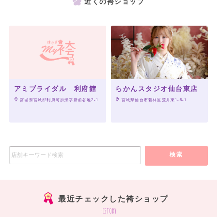
近くの袴ショップ
アミブライダル 利府館
らかんスタジオ仙台東店
 宮城県宮城郡利府町加瀬字新前谷地2-1
 宮城県仙台市若林区荒井東1-6-1
検索
最近チェックした袴ショップ
history