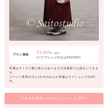
33,000
円（税込）
プラン価格
(ヘアアレンジ付きは36300円)
草履はサイズと数に限りがありますが先着順でお貸出しできま
す。
ブーツご希望の方と24.5cm以上の草履はオプションで3300
円。
小学生卒業袴一日お出かけコース(男子)