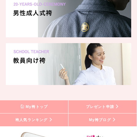
My袴トップ
プレゼント申請
袴人気ランキング
My袴ブログ