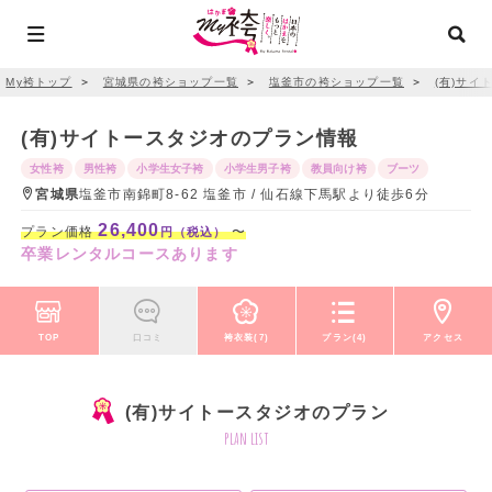
My袴トップ
＞
宮城県の袴ショップ一覧
＞
塩釜市の袴ショップ一覧
＞
(有)サイ
(有)サイトースタジオのプラン情報
女性袴
男性袴
小学生女子袴
小学生男子袴
教員向け袴
ブーツ
宮城県
塩釜市南錦町8-62 塩釜市 / 仙石線下馬駅より徒歩6分
26,400
プラン価格
〜
円（税込）
卒業レンタルコースあります
TOP
口コミ
袴衣装(7)
プラン(4)
アクセス
(有)サイトースタジオのプラン
plan list