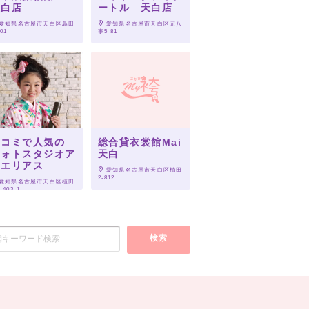
天白店
ートル 天白店
 愛知県名古屋市天白区島田
 愛知県名古屋市天白区元八
801
事5-81
口コミで人気の
総合貸衣裳館Mai
フォトスタジオア
天白
クエリアス
 愛知県名古屋市天白区植田
2-812
 愛知県名古屋市天白区植田
-403-1
検索