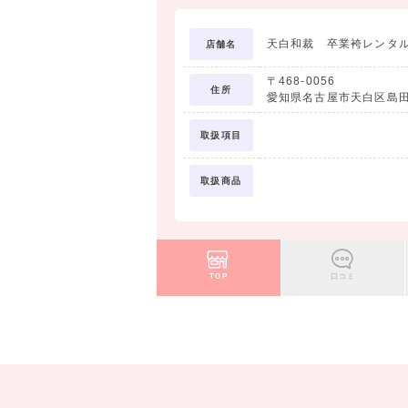
天白和裁 卒業袴レンタ
店舗名
〒468-0056
住所
愛知県名古屋市天白区島
取扱項目
取扱商品
TOP
口コミ