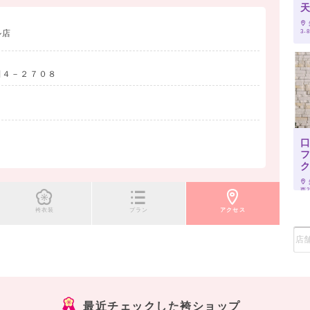
3-
ル店
田４－２７０８
西2
袴衣装
プラン
アクセス
最近チェックした袴ショップ