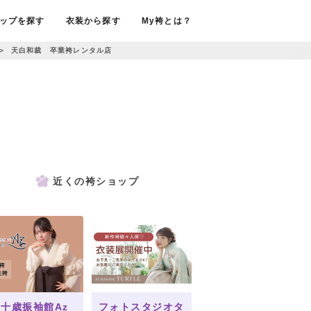
ップを探す
衣装から探す
My袴とは？
＞
天白和裁 卒業袴レンタル店
近くの袴ショップ
十歳振袖館Az
フォトスタジオタ