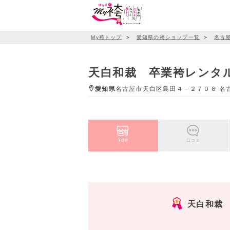
My袴トップ
＞
愛知県の袴ショップ一覧
＞
名古
天白和裁 卒業袴レンタ
愛知県
名古屋市天白区島田４－２７０８ 名古
TOP
口コミ
天白和裁