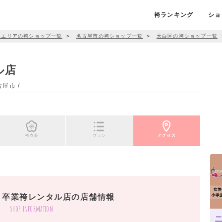
袴ランキング
ショ
屋エリアの袴ショップ一覧
＞
名古屋市の袴ショップ一覧
＞
天白区の袴ショップ一覧
ル店
屋市 /
袴衣装
プラン
アクセス
 卒業袴レンタル店の店舗情報
shop information
二