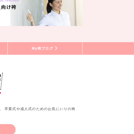
My袴ブログ
。 卒業式や成人式のためのお気にいりの袴