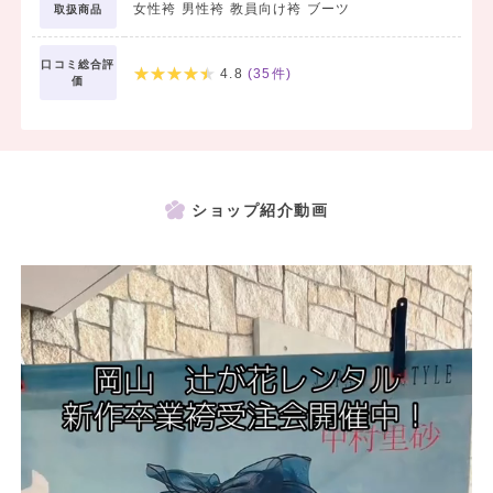
女性袴 男性袴 教員向け袴 ブーツ
取扱商品
｜成人式 男袴レンタル｜
口コミ総合評
4.8
(
35
件)
成人式の袴レンタルは、My袴「男袴レンタル 岡山辻が花レンタ
価
ル」の姉妹サイトにて詳しく記載していますので、そちらをご覧くだ
さい。
ショップ紹介動画