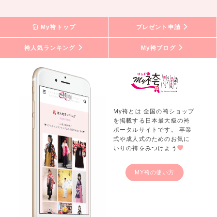
My袴トップ
プレゼント申請
袴人気ランキング
My袴ブログ
My袴とは 全国の袴ショップ
を掲載する日本最大級の袴
ポータルサイトです。 卒業
式や成人式のためのお気に
いりの袴をみつけよう
MY袴の使い方