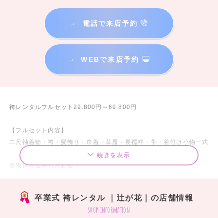
→
電話で来店予約
→
WEBで来店予約
袴レンタルフルセット29.800円～69.800円
【フルセット内容】
二尺袖着物・袴・髪飾り・巾着・草履・長襦袢・帯・着付け小物一式
続きを表示
着物持ち込みも大歓迎！
【単品レンタル】
卒業式 袴レンタル ｜辻が花｜の店舗情報
●袴レンタル 8000円〜
shop information
●ブーツ・巾着・髪飾りセット 8000円