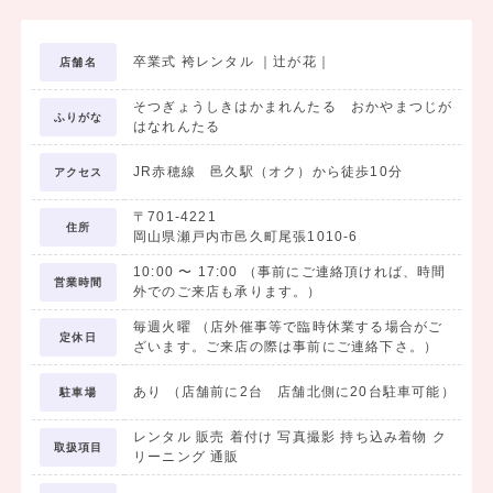
・ブーツ 4000円
・巾着 2800円
卒業式 袴レンタル ｜辻が花｜
店舗名
・髪飾り 2800円
そつぎょうしきはかまれんたる おかやまつじが
｜オプション｜
ふりがな
はなれんたる
●着付けヘアー15000円（早朝5時より対応できます）
・メイク 3000円
JR赤穂線 邑久駅（オク）から徒歩10分
アクセス
〒701-4221
その他各種レンタル取り揃えています。
住所
岡山県瀬戸内市邑久町尾張1010-6
10:00
〜
17:00
（事前にご連絡頂ければ、時間
◇岡山県内の大学でも袴レンタル展示会を開催しています。
営業時間
外でのご来店も承ります。）
●岡山大学 大学会館にて
毎週火曜 （店外催事等で臨時休業する場合がご
●環太平洋大学
定休日
ざいます。ご来店の際は事前にご連絡下さ。）
※展示会開催日程は辻が花までお問い合わせ下さい。
あり （店舗前に2台 店舗北側に20台駐車可能）
駐車場
｜卒業式 男性袴レンタル 80000円〜｜
フルセット内容
レンタル 販売 着付け 写真撮影 持ち込み着物 ク
取扱項目
リーニング 通販
羽織・着物・袴・帯・半襦袢・羽織紐・雪駄・着付け小物一式・当日
の着付け