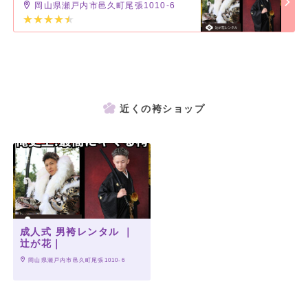
岡山県瀬戸内市邑久町尾張1010-6
近くの袴ショップ
成人式 男袴レンタル ｜
辻が花｜
 岡山県瀬戸内市邑久町尾張1010-6