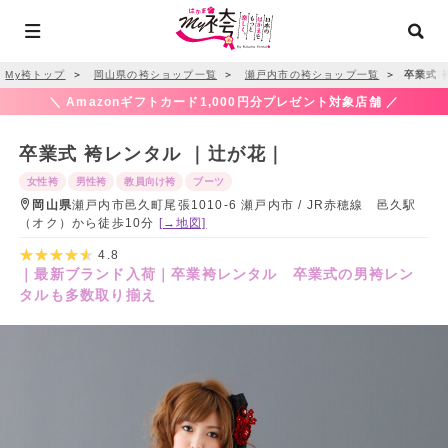
My袴トップ
＞
岡山県の袴ショップ一覧
＞
瀬戸内市の袴ショップ一覧
＞
卒業式 
＼ Amazonギフトカード1,000円分プレゼント対象店舗 ／
卒業式 袴レンタル ｜辻が花｜
女性袴
男性袴
教員向け袴
ブーツ
岡山県
瀬戸内市邑久町尾張1010-6 瀬戸内市 / JR赤穂線 邑久駅
（オク）から徒歩10分
[→地図]
4.8
｜最新ブランド入荷｜卒業袴レンタル 卒業式の男袴レン
タルも多数取り揃え