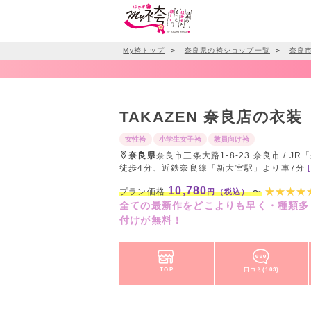
My袴トップ
＞
奈良県の袴ショップ一覧
＞
奈良
TAKAZEN 奈良店の衣装
女性袴
小学生女子袴
教員向け袴
奈良県
奈良市三条大路1-8-23 奈良市 /
徒歩4分、近鉄奈良線「新大宮駅」より車7分
10,780
プラン価格
〜
円（税込）
全ての最新作をどこよりも早く・種類多
付けが無料！
TOP
口コミ(103)