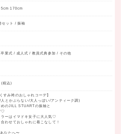
65cm 170cm
袴セット / 振袖
業式 / 成人式 / 教員式典参加 / その他
(税込)
振袖とくすみ袴のおしゃれコーデ】
/人とかぶらない/大人っぽい/アンティーク調)
のJILL STUARTの振袖と
デ♡
カラーはイマドキ女子に大人気♡
と合わせておしゃれに着こなして！
をあなたへ〜