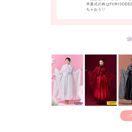
卒業式の袴はFURISODE
ちゃおう♡
こ