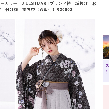
ーカラー JILLSTUARTブランド袴 垢抜け お
 付け襟 南琴奈【通販可】R26002
7