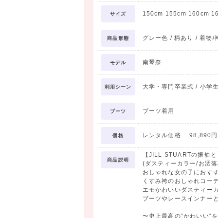
150cm 155cm 160cm 1
サイズ
グレー色 / 柄あり / 着物/
商品形態
南琴奈
モデル
大学・専門卒業式 / 小学生卒
利用シーン
ブーツ着用
ブーツ
レンタル価格 98,890円 
価格
【JILL STUARTの
商品説明
(ダスティーカラー/お洒落
おしゃれな女の子におすすめ
くすみ袴のおしゃれコー
エモかわいいダスティー
ブーツやレースインナー
〜史上最高の“かわいい“