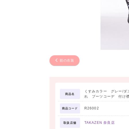
前の衣装
くすみカラー グレー/ダス
商品名
れ ブーツコーデ 付け襟
R26002
商品コード
TAKAZEN 奈良店
取扱店舗