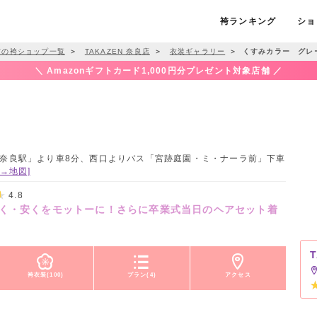
袴ランキング
ショ
市の袴ショップ一覧
＞
TAKAZEN 奈良店
＞
衣装ギャラリー
＞
くすみカラー グレー
＼ Amazonギフトカード1,000円分プレゼント対象店舗 ／
 JR「奈良駅」より車8分、西口よりバス「宮跡庭園・ミ・ナーラ前」下車
[→地図]
4.8
く・安くをモットーに！さらに卒業式当日のヘアセット着
袴衣装(100)
プラン(4)
アクセス