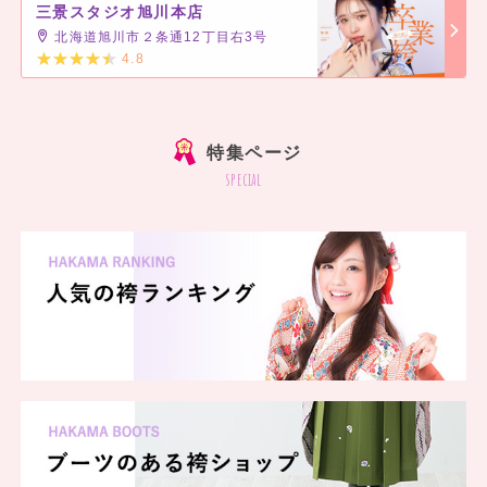
三景スタジオ旭川本店
北海道旭川市２条通12丁目右3号
4.8
]
特集ページ
special