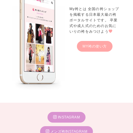
My袴とは 全国の袴ショップ
を掲載する日本最大級の袴
ポータルサイトです。 卒業
式や成人式のためのお気に
いりの袴をみつけよう
MY袴の使い方
INSTAGRAM
メンズ袴INSTAGRAM