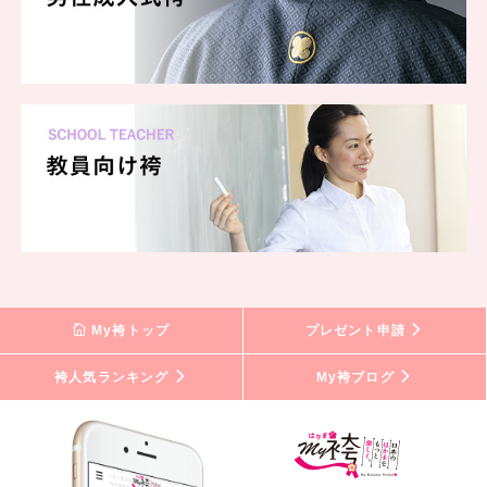
My袴トップ
プレゼント申請
袴人気ランキング
My袴ブログ