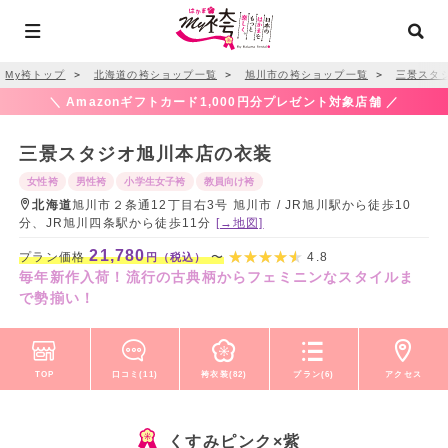
My袴トップ
＞
北海道の袴ショップ一覧
＞
旭川市の袴ショップ一覧
＞
三景スタ
＼ Amazonギフトカード1,000円分プレゼント対象店舗 ／
三景スタジオ旭川本店の衣装
女性袴
男性袴
小学生女子袴
教員向け袴
北海道
旭川市２条通12丁目右3号 旭川市 / JR旭川駅から徒歩10
分、JR旭川四条駅から徒歩11分
[→地図]
21,780
プラン価格
〜
4.8
円（税込）
毎年新作入荷！流行の古典柄からフェミニンなスタイルま
で勢揃い！
TOP
口コミ(11)
袴衣装(82)
プラン(6)
アクセス
くすみピンク×紫