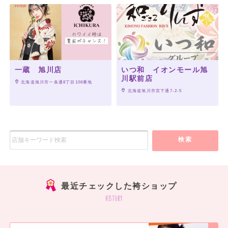
一蔵 旭川店
いつ和 イオンモール旭
川駅前店
 北海道旭川市一条通8丁目108番地
 北海道旭川市宮下通7-2-5
検索
最近チェックした袴ショップ
history