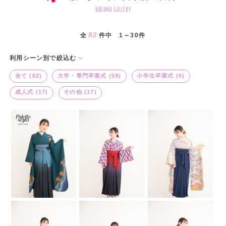
hakama gallery
82
全
件中 1～30件
利用シーン別で絞込む
全て (82)
大学・専門卒業式 (59)
小学生卒業式 (6)
成人式 (17)
その他 (17)