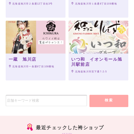
 北海道旭川市２条通12丁目右3号
 北海道旭川市１条通8丁目108番地
一蔵 旭川店
いつ和 イオンモール旭
川駅前店
 北海道旭川市一条通8丁目108番地
 北海道旭川市宮下通7-2-5
検索
最近チェックした袴ショップ