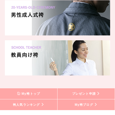
My袴トップ
プレゼント申請
袴人気ランキング
My袴ブログ