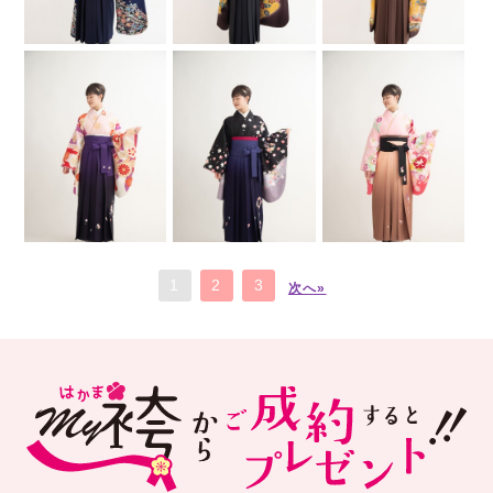
1
2
3
次へ»