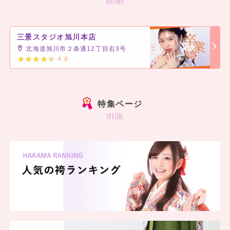
history
三景スタジオ旭川本店
北海道旭川市２条通12丁目右3号
4.8
]
特集ページ
special