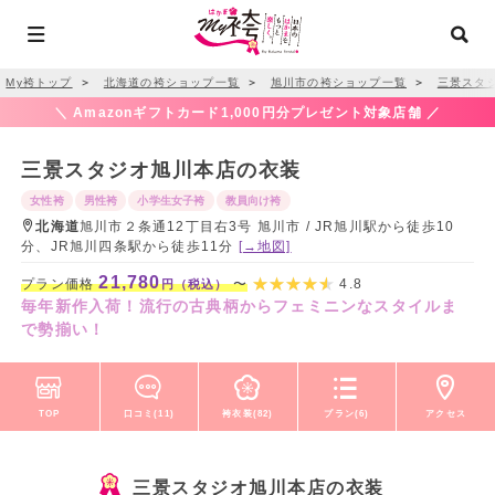
My袴トップ
＞
北海道の袴ショップ一覧
＞
旭川市の袴ショップ一覧
＞
三景スタ
＼ Amazonギフトカード1,000円分プレゼント対象店舗 ／
三景スタジオ旭川本店の衣装
女性袴
男性袴
小学生女子袴
教員向け袴
北海道
旭川市２条通12丁目右3号 旭川市 / JR旭川駅から徒歩10
分、JR旭川四条駅から徒歩11分
[→地図]
21,780
プラン価格
〜
4.8
円（税込）
毎年新作入荷！流行の古典柄からフェミニンなスタイルま
で勢揃い！
TOP
口コミ(11)
袴衣装(82)
プラン(6)
アクセス
三景スタジオ旭川本店の衣装