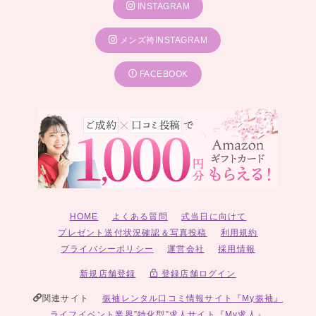
INSTAGRAM
メンズ袴INSTAGRAM
FACEBOOK
HOME
よくある質問
式当日に向けて
プレゼント送付状況確認＆写真投稿
利用規約
プライバシーポリシー
運営会社
採用情報
新規店舗登録
登録店舗ログイン
関連サイト
振袖レンタル口コミ情報サイト『My振袖』
ライフイベント業界”特化型”求人サイト『My求人』