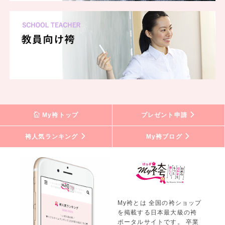
My袴トップ
プレゼント申請
袴人気ランキング
My袴ブログ
My袴とは 全国の袴ショップ
を掲載する日本最大級の袴
ポータルサイトです。 卒業