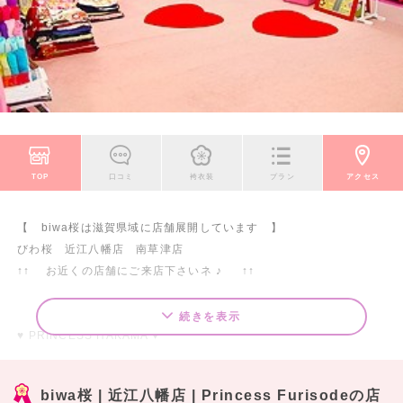
TOP
口コミ
袴衣装
プラン
アクセス
【 biwa桜は滋賀県域に店舗展開しています 】
びわ桜 近江八幡店 南草津店
↑↑ お近くの店舗にご来店下さいネ ♪ ↑↑
続きを表示
♥ PRINCESS HAKAMA ♥
卒業式の記念日はとびきりカワイイ袴でプリンセスになろう!!
biwa桜 | 近江八幡店 | Princess Furisodeの店
可愛くなりたい女の子はびわ桜へGO！