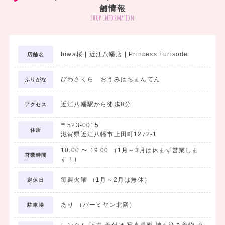
舗情報
ぜひ来店いただき、袴をご覧くださいませ★
shop information
スタッフへお気軽にご相談ください。
biwa桜 | 近江八幡店 | Princess Furisode
店舗名
びわさくら おうみはちまんてん
ふりがな
近江八幡駅から徒歩8分
アクセス
〒523-0015
住所
滋賀県近江八幡市上田町1272-1
10:00
〜
19:00
（1月～3月は休まず営業しま
営業時間
す！）
毎週火曜 （1月～2月は無休）
定休日
あり （バーミヤン北隣）
駐車場