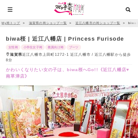
My袴トップ
＞
滋賀県の袴ショップ一覧
＞
近江八幡市の袴ショップ一覧
＞
biwa桜
biwa桜 | 近江八幡店 | Princess Furisode
女性袴
小学生女子袴
教員向け袴
ブーツ
滋賀県
近江八幡市上田町1272-1 近江八幡市 / 近江八幡駅から徒歩
8分
かわいくなりたい女の子は、biwa桜へGo!!《近江八幡店♥
南草津店》