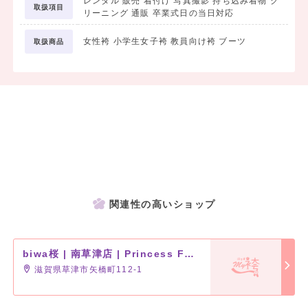
レンタル 販売 着付け 写真撮影 持ち込み着物 ク
取扱項目
リーニング 通販 卒業式日の当日対応
女性袴 小学生女子袴 教員向け袴 ブーツ
取扱商品
関連性の高いショップ
biwa桜 | 南草津店 | Princess Furisode
滋賀県草津市矢橋町112-1