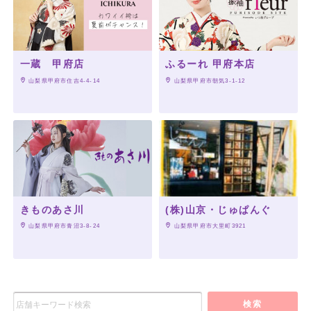
一蔵 甲府店
ふるーれ 甲府本店
 山梨県甲府市住吉4-4-14
 山梨県甲府市朝気3-1-12
きものあさ川
(株)山京・じゅぱんぐ
 山梨県甲府市青沼3-8-24
 山梨県甲府市大里町3921
検索