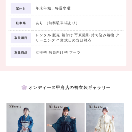
年末年始、毎週水曜
定休日
＜プラン内容＞
・前撮り着付け
あり （無料駐車場あり）
駐車場
・前撮りヘアセット
・前撮りメイクアップ
レンタル 販売 着付け 写真撮影 持ち込み着物 ク
取扱項目
リーニング 卒業式日の当日対応
・全身カットデータ
女性袴 教員向け袴 ブーツ
取扱商品
全身カットはデータでのお渡しとなるため、
離れたご家族・ご親戚にも共有していただけます。
※お渡しは後日、撮影データのみとなります。アルバムは含まれませ
ん。
オンディーヌ甲府店の袴衣装ギャラリー
＜アルバム作成をご希望の方＞
データだけではなくアルバムも残しておきたい方には
アルバム台紙をご用意しております。ご希望の方は店舗にてお声がけ
ください。