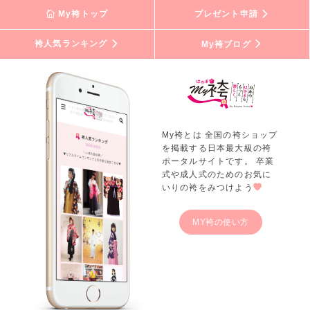
My袴トップ
プレゼント申請
袴人気ランキング
My袴ブログ
My袴とは 全国の袴ショップ
を掲載する日本最大級の袴
ポータルサイトです。 卒業
式や成人式のためのお気に
いりの袴をみつけよう
MY袴の使い方