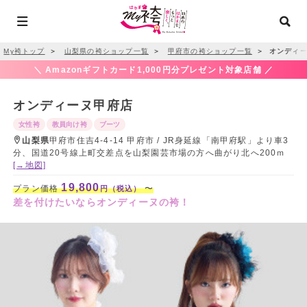
My袴トップ
＞
山梨県の袴ショップ一覧
＞
甲府市の袴ショップ一覧
＞
オンディー
＼ Amazonギフトカード1,000円分プレゼント対象店舗 ／
オンディーヌ甲府店
女性袴
教員向け袴
ブーツ
山梨県
甲府市住吉4-4-14 甲府市 / JR身延線「南甲府駅」より車3
分、国道20号線上町交差点を山梨園芸市場の方へ曲がり北へ200ｍ
[→地図]
19,800
プラン価格
〜
円（税込）
差を付けたいならオンディーヌの袴！