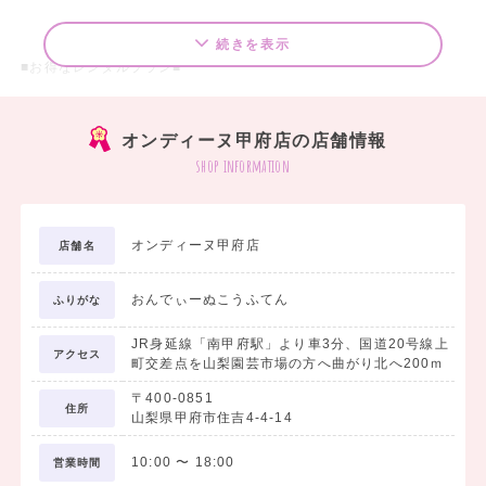
続きを表示
■お得なレンタルプラン■
□袴7点 レンタルスタンダードセットプラン ￥20,000（税込）～
オンディーヌ甲府店の店舗情報
袴のご着用に必要なものが、まるっと揃ったセットです。
shop information
＜セット内容＞
1. 着物
オンディーヌ甲府店
店舗名
2. 袴
3. 長襦袢
おんでぃーぬこうふてん
4. 袴下
ふりがな
5. 重衿
JR身延線「南甲府駅」より車3分、国道20号線上
6. 巾着
アクセス
町交差点を山梨園芸市場の方へ曲がり北へ200ｍ
7. 草履
〒400-0851
住所
山梨県甲府市住吉4-4-14
□袴フォトプラン ￥19,800（税込）
10:00
〜
18:00
営業時間
学生最後の思い出を記念写真に残したい方におすすめです。