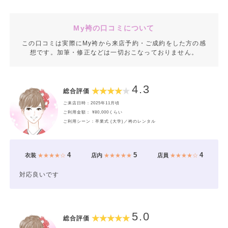
My袴の口コミについて
この口コミは実際にMy袴から来店予約・ご成約をした方の感
想です。加筆・修正などは一切おこなっておりません。
4.3
総合評価
ご来店日時：2025年11月頃
ご利用金額： ¥80,000くらい
ご利用シーン：卒業式 (大学)／袴のレンタル
4
5
4
衣装
★★★★☆
店内
★★★★★
店員
★★★★☆
対応良いです
5.0
総合評価