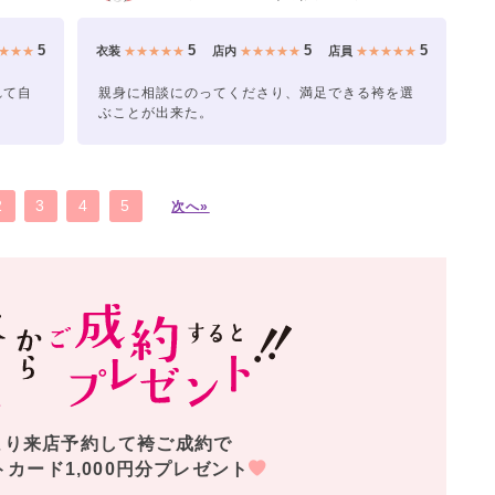
5
5
5
5
★★★
衣装
★★★★★
店内
★★★★★
店員
★★★★★
れて自
親身に相談にのってくださり、満足できる袴を選
ぶことが出来た。
2
3
4
5
次へ»
より来店予約して袴ご成約で
トカード1,000円分プレゼント