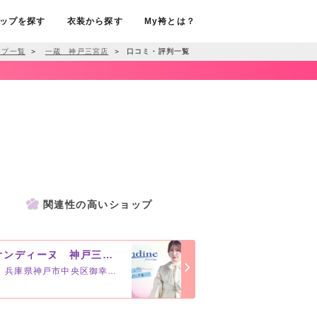
ップを探す
衣装から探す
My袴とは？
ップ一覧
＞
一蔵 神戸三宮店
＞
口コミ・評判一覧
関連性の高いショップ
オンディーヌ 神戸三宮店
兵庫県神戸市中央区御幸通8丁目1-6