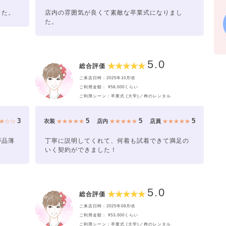
った。
店内の雰囲気が良くて素敵な卒業式になりまし
た。
5.0
総合評価
ご来店日時：2025年10月頃
ご利用金額： ¥58,000くらい
ご利用シーン：卒業式 (大学)／袴のレンタル
3
5
5
5
★☆☆
衣装
★★★★★
店内
★★★★★
店員
★★★★★
が品薄
丁寧に説明してくれて、何着も試着できて満足の
いく契約ができました！
5.0
総合評価
ご来店日時：2025年08月頃
ご利用金額： ¥53,000くらい
ご利用シーン：卒業式 (大学)／袴のレンタル