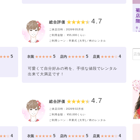
菊
店
4.7
総合評価
ご来店日時：2026年05月頃
1
ご利用金額： ¥55,000くらい
ご利用シーン：卒業式 (大学)／袴のレンタル
5
5
5
4
★★★
衣装
★★★★★
店内
★★★★★
店員
★★★★☆
可愛くて自分好みの袴を、手頃な値段でレンタル
出来て大満足です！
4.7
総合評価
ご来店日時：2026年02月頃
ご利用金額： ¥50,000くらい
ご利用シーン：卒業式 (大学)／袴のレンタル
4
5
5
4
★★☆
衣装
★★★★★
店内
★★★★★
店員
★★★★☆