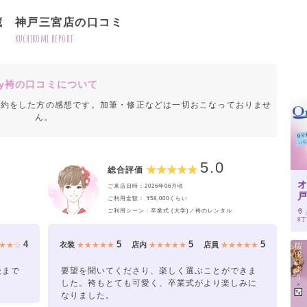
蔵 神戸三宮店の口コミ
kuchikomi report
y袴の口コミについて
成約をした方の感想です。加筆・修正などは一切おこなっておりませ
ん。
5.0
総合評価
ご来店日時：2026年06月頃
ご利用金額： ¥58,000くらい
ご利用シーン：卒業式 (大学)／袴のレンタル
8丁
4
5
5
5
★★☆
衣装
★★★★★
店内
★★★★★
店員
★★★★★
後まで
要望を聞いてくださり、楽しく選ぶことができま
。
した。袴もとても可愛く、卒業式がより楽しみに
なりました。