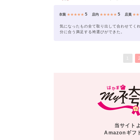
5
5
衣装
★★★★★
店内
★★★★★
店員
★★
気になったもの全て取り出して合わせてく
分に合う満足する袴選びができた。
1
当サイト
Amazonギフ