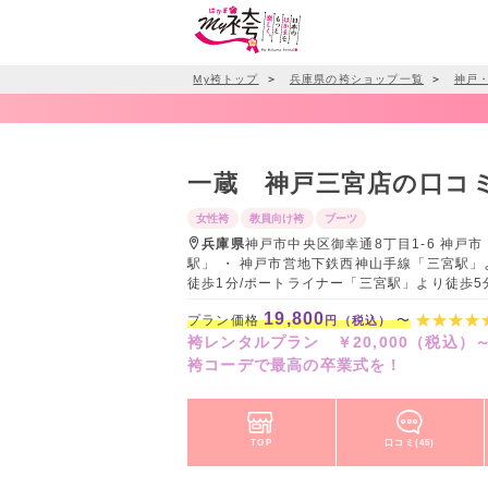
My袴トップ
＞
兵庫県の袴ショップ一覧
＞
神戸
一蔵 神戸三宮店の口コ
女性袴
教員向け袴
ブーツ
兵庫県
神戸市中央区御幸通8丁目1-6 神戸市
駅」 ・ 神戸市営地下鉄西神山手線「三宮駅」
徒歩1分/ポートライナー「三宮駅」より徒歩
19,800
プラン価格
〜
円（税込）
袴レンタルプラン ￥20,000（税込）
袴コーデで最高の卒業式を！
TOP
口コミ(45)