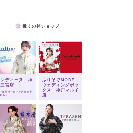
近くの袴ショップ
オンディーヌ 神
ふりそでMODE
戸三宮店
ウェディングボッ
クス 神戸マルイ
 兵庫県神戸市中央区御幸通
店
目1-6
 兵庫県神戸市中央区三宮町
1-7-2