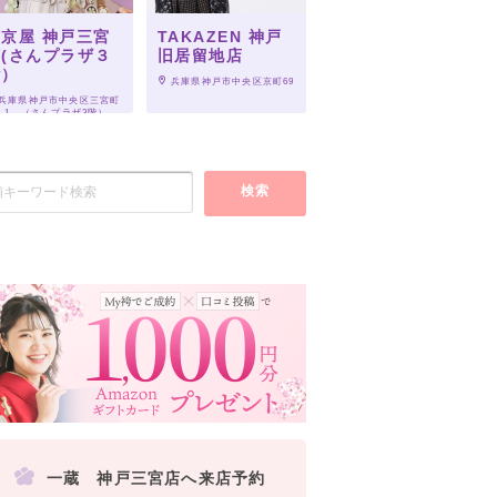
京屋 神戸三宮
TAKAZEN 神戸
(さんプラザ３
旧居留地店
階）
 兵庫県神戸市中央区京町69
 兵庫県神戸市中央区三宮町
-8-1　（さんプラザ3階）
検索
一蔵 神戸三宮店へ来店予約