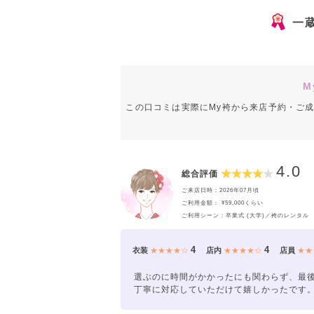
一
M
この口コミは実際にMy袴から来店予約・ご
4.0
総合評価
ご来店日時：2026年07月頃
ご利用金額： ¥59,000くらい
ご利用シーン：卒業式 (大学)／袴のレンタル
4
4
衣装
★★★★☆
店内
★★★★☆
店員
★★
選ぶのに時間がかかったにも関わらず、最
丁寧に対応していただけて嬉しかったです