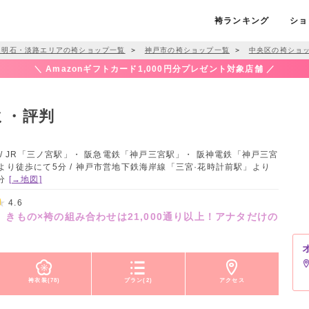
袴ランキング
ショ
・明石・淡路エリアの袴ショップ一覧
＞
神戸市の袴ショップ一覧
＞
中央区の袴ショ
＼ Amazonギフトカード1,000円分プレゼント対象店舗 ／
ミ・評判
 / JR「三ノ宮駅」・ 阪急電鉄「神戸三宮駅」・ 阪神電鉄「神戸三宮
より徒歩にて5分 / 神戸市営地下鉄海岸線「三宮·花時計前駅」より
5分
[→地図]
4.6
～ きもの×袴の組み合わせは21,000通り以上！アナタだけの
袴衣装(78)
プラン(2)
アクセス