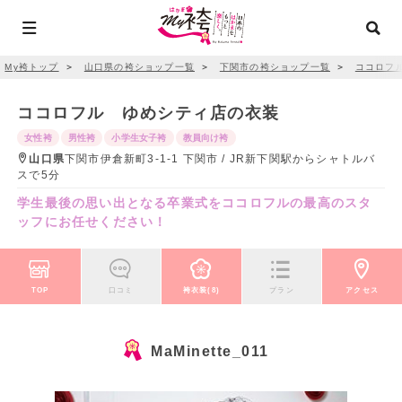
My袴トップ
＞
山口県の袴ショップ一覧
＞
下関市の袴ショップ一覧
＞
ココロフ
ココロフル ゆめシティ店の衣装
女性袴
男性袴
小学生女子袴
教員向け袴
山口県
下関市伊倉新町3-1-1 下関市 / JR新下関駅からシャトルバ
スで5分
学生最後の思い出となる卒業式をココロフルの最高のスタ
ッフにお任せください！
TOP
口コミ
袴衣装(8)
プラン
アクセス
MaMinette_011