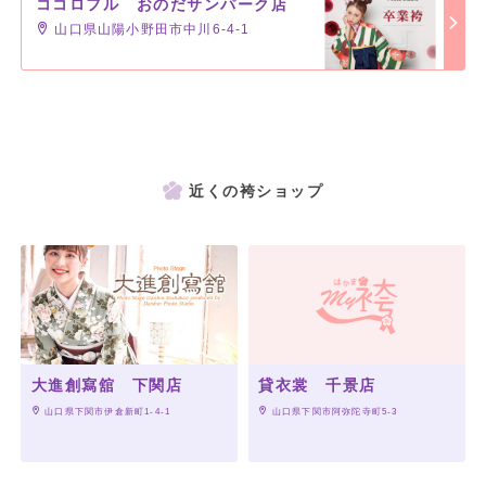
ココロフル おのだサンパーク店
山口県山陽小野田市中川6-4-1
近くの袴ショップ
大進創寫舘 下関店
貸衣裳 千景店
 山口県下関市伊倉新町1-4-1
 山口県下関市阿弥陀寺町5-3