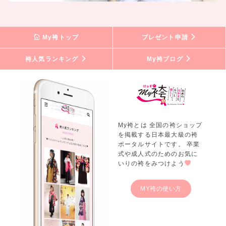
My袴トップ
プレゼント申請
袴人気ランキング
My袴ブログ
My袴とは 全国の袴ショップ
を掲載する日本最大級の袴
ポータルサイトです。 卒業
式や成人式のためのお気に
いりの袴をみつけよう
MY袴の使い方