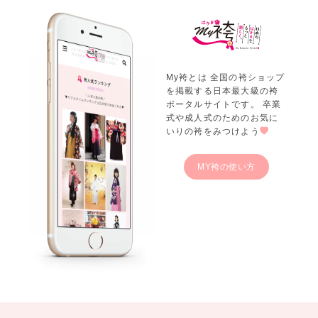
My袴とは 全国の袴ショップ
を掲載する日本最大級の袴
ポータルサイトです。 卒業
式や成人式のためのお気に
いりの袴をみつけよう
MY袴の使い方