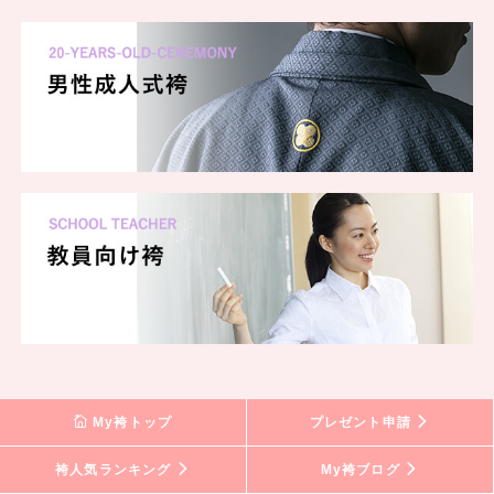
My袴トップ
プレゼント申請
袴人気ランキング
My袴ブログ