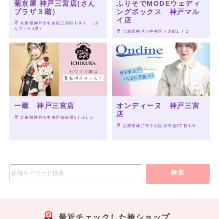
菊京屋 神戸三宮店(さん
ふりそでMODEウェディ
プラザ３階）
ングボックス 神戸マル
イ店
 兵庫県神戸市中央区三宮町1-8-1　（さ
んプラザ3階）
 兵庫県神戸市中央区三宮町1-7-2
一蔵 神戸三宮店
オンディーヌ 神戸三宮
店
 兵庫県神戸市中央区御幸通8丁目1-6
 兵庫県神戸市中央区御幸通8丁目1-6
検索
最近チェックした袴ショップ