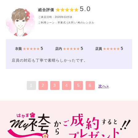
5.0
総合評価
ご来店日時：2026年03月頃
ご利用シーン：卒業式 (大学)／袴のレンタル
5
5
5
衣装
★★★★★
店内
★★★★★
店員
★★★★★
店員の対応も丁寧で素晴らしかったです。
1
2
3
4
5
6
次へ»