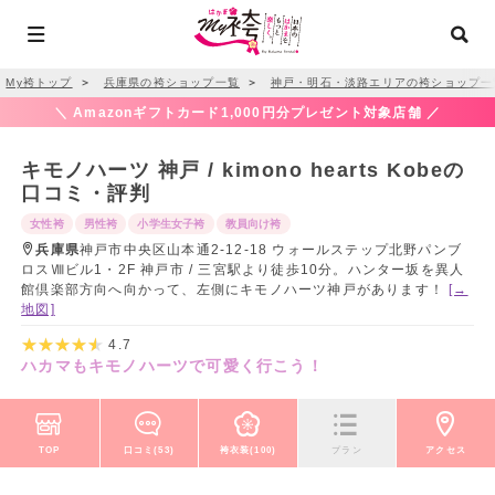
My袴トップ
＞
兵庫県の袴ショップ一覧
＞
神戸・明石・淡路エリアの袴ショップ一
＼ Amazonギフトカード1,000円分プレゼント対象店舗 ／
キモノハーツ 神戸 / kimono hearts Kobeの
口コミ・評判
女性袴
男性袴
小学生女子袴
教員向け袴
兵庫県
神戸市中央区山本通2-12-18 ウォールステップ北野パンブ
ロスⅧビル1・2F 神戸市 / 三宮駅より徒歩10分。ハンター坂を異人
館倶楽部方向へ向かって、左側にキモノハーツ神戸があります！
[→
地図]
4.7
ハカマもキモノハーツで可愛く行こう！
TOP
口コミ(53)
袴衣装(100)
プラン
アクセス