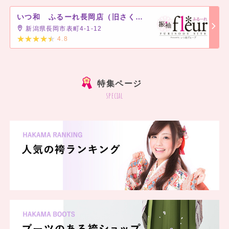
いつ和 ふるーれ長岡店（旧さくら屋）
新潟県長岡市表町4-1-12
4.8
]
特集ページ
special