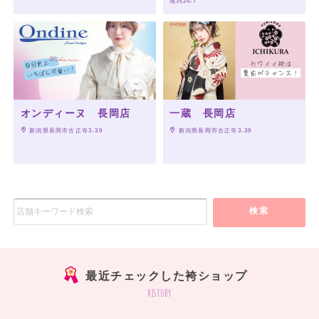
地内24-7
オンディーヌ 長岡店
一蔵 長岡店
 新潟県長岡市古正寺3-39
 新潟県長岡市古正寺3-39
検索
最近チェックした袴ショップ
history