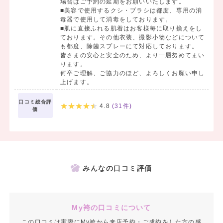
場合はご予約の延期をお願いいたします。
■美容で使用するクシ・ブラシは都度、専用の消
毒器で使用して消毒をしております。
■肌に直接ふれる肌着はお客様毎に取り換えをし
ております。その他衣装、撮影小物などについて
も都度、除菌スプレーにて対応しております。
皆さまの安心と安全のため、より一層努めてまい
ります。
何卒ご理解、ご協力のほど、よろしくお願い申し
上げます。
口コミ総合評
4.8
(
31
件)
価
みんなの口コミ評価
My袴の口コミについて
この口コミは実際にMy袴から来店予約・ご成約をした方の感