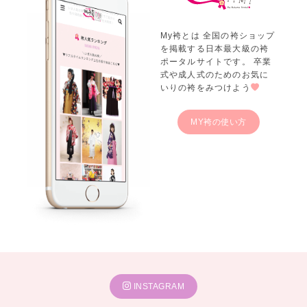
My袴とは 全国の袴ショップ
を掲載する日本最大級の袴
ポータルサイトです。 卒業
式や成人式のためのお気に
いりの袴をみつけよう
MY袴の使い方
INSTAGRAM