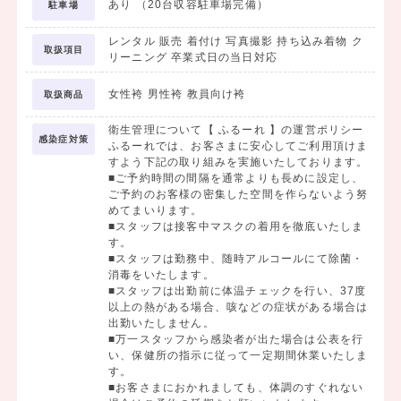
あり （20台収容駐車場完備）
駐車場
レンタル 販売 着付け 写真撮影 持ち込み着物 ク
取扱項目
リーニング 卒業式日の当日対応
女性袴 男性袴 教員向け袴
取扱商品
衛生管理について【 ふるーれ 】の運営ポリシー
感染症対策
ふるーれでは、お客さまに安心してご利用頂けま
すよう下記の取り組みを実施いたしております。
■ご予約時間の間隔を通常よりも長めに設定し、
ご予約のお客様の密集した空間を作らないよう努
めてまいります。
■スタッフは接客中マスクの着用を徹底いたしま
す。
■スタッフは勤務中、随時アルコールにて除菌・
消毒をいたします。
■スタッフは出勤前に体温チェックを行い、37度
以上の熱がある場合、咳などの症状がある場合は
出勤いたしません。
■万一スタッフから感染者が出た場合は公表を行
い、保健所の指示に従って一定期間休業いたしま
す。
■お客さまにおかれましても、体調のすぐれない