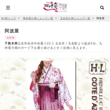
My袴トップ
＞
熊本県の袴ショップ一覧
＞
玉名市の袴ショップ一覧
＞
阿波屋
阿波屋
女性袴
熊本県
玉名市松木中央通り22-1 玉名市 / 玉名駅より徒歩5分、九
州電力側のガード下を通り抜けるとすぐ右側に見えます。