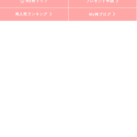
My袴トップ
プレゼント申請
袴人気ランキング
My袴ブログ