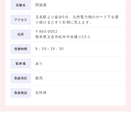
阿波屋
店舗名
玉名駅より徒歩5分、九州電力側のガード下を通
アクセス
り抜けるとすぐ右側に見えます。
〒865-0052
住所
熊本県玉名市松木中央通り22-1
9：30～19：30
営業時間
あり
駐車場
販売
取扱項目
女性袴
取扱商品