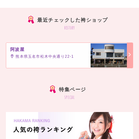
最近チェックした袴ショップ
history
阿波屋
熊本県玉名市松木中央通り22-1
]
特集ページ
special