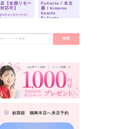
屋店【全国リモー
Fulierte / 名古
ト対応可】
屋 / kimono
hearts
 愛知県名古屋市中区栄3-
Fulierte-
-4
nagoya-
 愛知県名古屋市中区栄３丁
目２７−１
検索
創寫舘 鶴舞本店へ来店予約