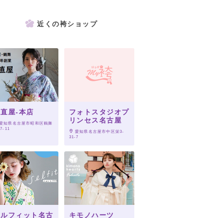
近くの袴ショップ
直屋-本店
フォトスタジオプ
リンセス名古屋
 愛知県名古屋市昭和区鶴舞
17-11
 愛知県名古屋市中区栄3‐
31‐7
セルフィット名古
キモノハーツ