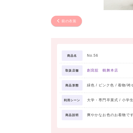
前の衣装
No.56
商品名
創寫舘 鶴舞本店
取扱店舗
緑色 / ピンク色 / 着物/
商品形態
大学・専門卒業式 / 小学
利用シーン
爽やかなお色のお着物で
商品説明