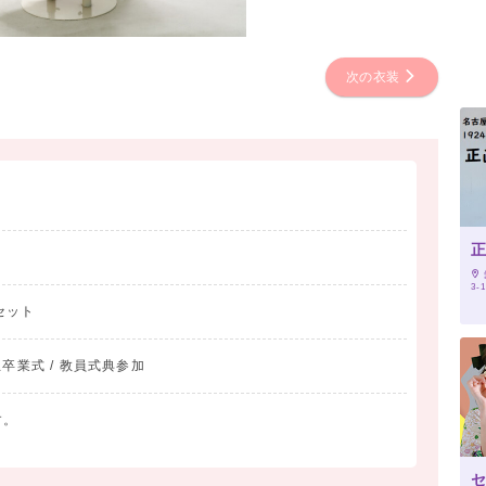
次の衣装
正
3-
袴セット
生卒業式 / 教員式典参加
す。