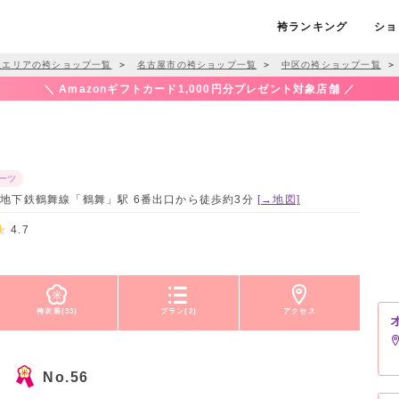
袴ランキング
ショ
屋エリアの袴ショップ一覧
＞
名古屋市の袴ショップ一覧
＞
中区の袴ショップ一覧
＞
＼ Amazonギフトカード1,000円分プレゼント対象店舗 ／
ーツ
 / 地下鉄鶴舞線「鶴舞」駅 6番出口から徒歩約3分
[→地図]
4.7
袴衣装(33)
プラン(2)
アクセス
No.56