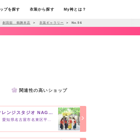
ップを探す
衣装から探す
My袴とは？
創寫舘 鶴舞本店
＞
衣装ギャラリー
＞
No.56
関連性の高いショップ
オレンジスタジオ NAGOYA
愛知県名古屋市名東区平和が丘3-20