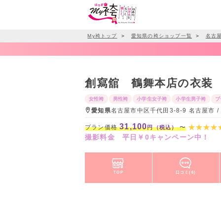
My袴トップ
＞
愛知県の袴ショップ一覧
＞
名古
創寫舘 鶴舞本店の衣装
女性袴
男性袴
小学生女子袴
小学生男子袴
ブ
愛知県
名古屋市中区千代田3-8-9 名古屋市
31,100
プラン価格
〜
円（税込）
撮影料金 平日￥0キャンペーン中！
TOP
口コミ(6)