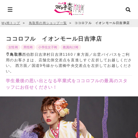
My袴トップ
＞
鳥取県の袴ショップ一覧
＞
ココロフル イオンモール日吉津店
ココロフル イオンモール日吉津店
女性袴
男性袴
小学生女子袴
教員向け袴
鳥取県
西伯郡日吉津村日吉津1160 / 東方面／出雲バイパスをご利
用のお客さまは、店舗北側交差点を直進しすぐ左折してお越しくださ
い。 西方面／国道9号線から渡橋中央交差点を左折してお越しくださ
い。
学生最後の思い出となる卒業式をココロフルの最高のスタ
ッフにお任せください！