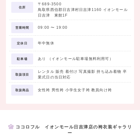
〒689-3500
住所
鳥取県西伯郡日吉津村日吉津1160 イオンモール
日吉津 東館1F
09:00
〜
19:00
営業時間
年中無休
定休日
あり （イオンモール駐車場無料利用可）
駐車場
レンタル 販売 着付け 写真撮影 持ち込み着物 卒
取扱項目
業式日の当日対応
女性袴 男性袴 小学生女子袴 教員向け袴
取扱商品
ココロフル イオンモール日吉津店の袴衣装ギャラリ
ー