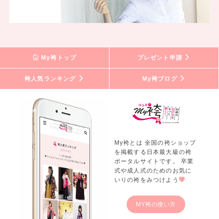
My袴トップ
プレゼント申請
袴人気ランキング
My袴ブログ
My袴とは 全国の袴ショップ
を掲載する日本最大級の袴
ポータルサイトです。 卒業
式や成人式のためのお気に
いりの袴をみつけよう
MY袴の使い方