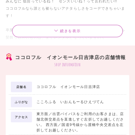
みんなに 似合っているね！ センスいいね！って言われたい!!
ココロフルなら誰とも被らないアナタらしさをコーデできちゃいま
す！
卒業式・謝恩会のための2尺袖-袴用着物、袴のフルセットレンタル
続きを表示
髪飾り以外のものは、全てレンタルとなっていますので
当日も手ぶらでヘアメイク着付にいけちゃいます！
レンタルをご利用いただくと、前撮り写真撮影もセットも魅力なんで
ココロフル イオンモール日吉津店の店舗情報
す。
shop information
お友達同士でかわいく楽しく袴で行くのもよし、
皆と差をつけて、綺麗で上品に袴で行くのもよし。
ココロフル イオンモール日吉津店
店舗名
学生最後の思い出作りをぜひお手伝いさせてください。
こころふる いおんもーるひえづてん
ふりがな
東方面／出雲バイパスをご利用のお客さまは、店
アクセス
舗北側交差点を直進しすぐ左折してお越しくださ
い。 西方面／国道9号線から渡橋中央交差点を左
折してお越しください。