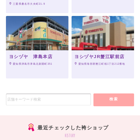
 三重県桑名市大央町21-9
ヨシヅヤ 津島本店
ヨシヅヤJR蟹江駅前店
 愛知県津島市津島北新開町351
 愛知県海部郡蟹江町桜1丁目212番地
検索
最近チェックした袴ショップ
history