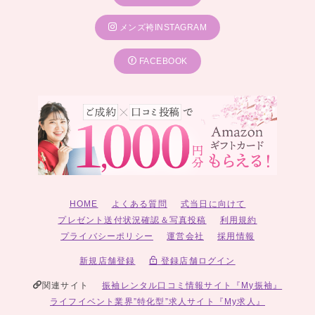
メンズ袴INSTAGRAM
FACEBOOK
HOME
よくある質問
式当日に向けて
プレゼント送付状況確認＆写真投稿
利用規約
プライバシーポリシー
運営会社
採用情報
新規店舗登録
登録店舗ログイン
関連サイト
振袖レンタル口コミ情報サイト『My振袖』
ライフイベント業界”特化型”求人サイト『My求人』