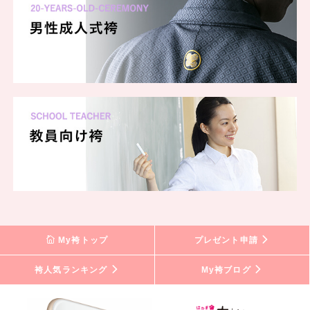
My袴トップ
プレゼント申請
袴人気ランキング
My袴ブログ