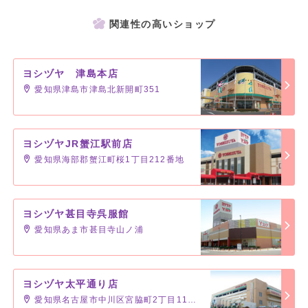
関連性の高いショップ
ヨシヅヤ 津島本店
愛知県津島市津島北新開町351
ヨシヅヤJR蟹江駅前店
愛知県海部郡蟹江町桜1丁目212番地
ヨシヅヤ甚目寺呉服館
愛知県あま市甚目寺山ノ浦
ヨシヅヤ太平通り店
愛知県名古屋市中川区宮脇町2丁目11番地