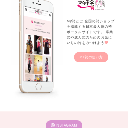
My袴とは 全国の袴ショップ
を掲載する日本最大級の袴
ポータルサイトです。 卒業
式や成人式のためのお気に
いりの袴をみつけよう
MY袴の使い方
INSTAGRAM