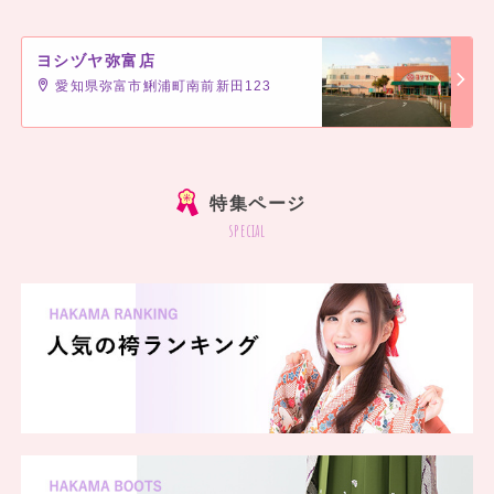
ヨシヅヤ弥富店
愛知県弥富市鯏浦町南前新田123
]
特集ページ
special