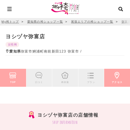
My袴トップ
＞
愛知県の袴ショップ一覧
＞
尾張エリアの袴ショップ一覧
＞
弥富
ヨシヅヤ弥富店
女性袴
愛知県
弥富市鯏浦町南前新田123 弥富市 /
TOP
口コミ
袴衣装
プラン
アクセス
ヨシヅヤ弥富店の店舗情報
shop information