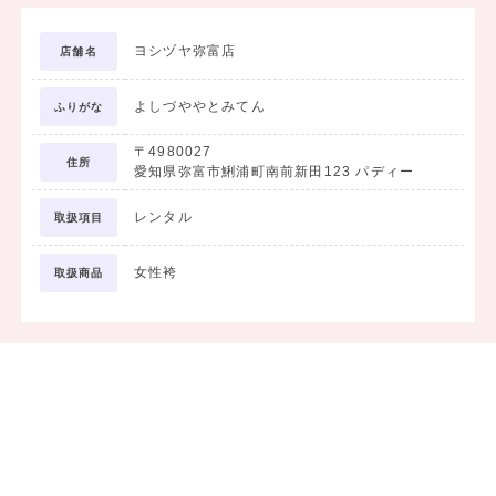
ヨシヅヤ弥富店
店舗名
よしづややとみてん
ふりがな
〒4980027
住所
愛知県弥富市鯏浦町南前新田123 パディー
レンタル
取扱項目
女性袴
取扱商品