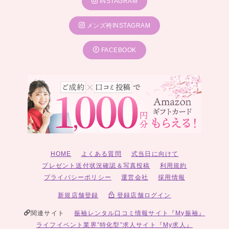
INSTAGRAM
メンズ袴INSTAGRAM
FACEBOOK
HOME
よくある質問
式当日に向けて
プレゼント送付状況確認＆写真投稿
利用規約
プライバシーポリシー
運営会社
採用情報
新規店舗登録
登録店舗ログイン
関連サイト
振袖レンタル口コミ情報サイト『My振袖』
ライフイベント業界”特化型”求人サイト『My求人』