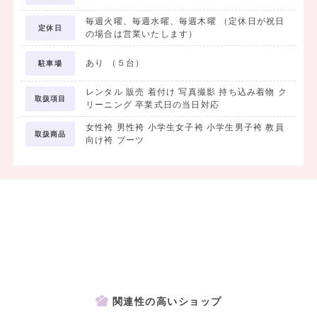
毎週火曜、毎週水曜、毎週木曜 （定休日が祝日
定休日
の場合は営業いたします）
あり （５台）
駐車場
レンタル 販売 着付け 写真撮影 持ち込み着物 ク
取扱項目
リーニング 卒業式日の当日対応
女性袴 男性袴 小学生女子袴 小学生男子袴 教員
取扱商品
向け袴 ブーツ
関連性の高いショップ