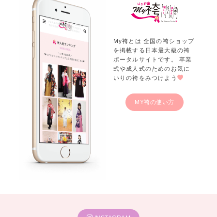
My袴とは 全国の袴ショップ
を掲載する日本最大級の袴
ポータルサイトです。 卒業
式や成人式のためのお気に
いりの袴をみつけよう
MY袴の使い方