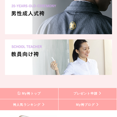
My袴トップ
プレゼント申請
袴人気ランキング
My袴ブログ