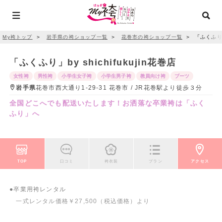
My袴トップ
＞
岩手県の袴ショップ一覧
＞
花巻市の袴ショップ一覧
＞
「ふくふり」b
「ふくふり」by shichifukujin花巻店
女性袴
男性袴
小学生女子袴
小学生男子袴
教員向け袴
ブーツ
岩手県
花巻市西大通り1-29-31 花巻市 / JR花巻駅より徒歩３分
全国どこへでも配送いたします！お洒落な卒業袴は「ふく
ふり」へ
TOP
口コミ
袴衣装
プラン
アクセス
●卒業用袴レンタル
一式レンタル価格￥27,500（税込価格）より