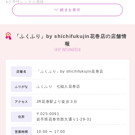
●小学性レンタル価格
一式レンタル価格￥22,000（税込価格）より
続きを表示
●卒園式レンタル価格
一式レンタル価格¥21,780（税込価格）より
「ふくふり」by shichifukujin花巻店の店舗情
報
●男性用袴レンタル価格
shop information
一式レンタル価格 ¥38,500（税込価格）より
●小学生男児袴レンタル価格
「ふくふり」by shichifukujin花巻店
店舗名
一式レンタル価格 ¥38,500（税込価格）より
ふくふり 七福人花巻店
ふりがな
袴・着物だけなど単品レンタルも可能ロングレンタルで遠くでも安
JR花巻駅より徒歩３分
アクセス
心！
全国発送いたします
〒025-0091
住所
岩手県花巻市西大通り1-29-31
10:00
〜
17:00
営業時間