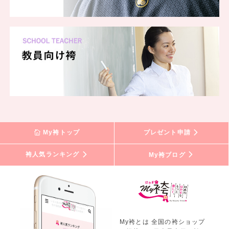
My袴トップ
プレゼント申請
袴人気ランキング
My袴ブログ
My袴とは 全国の袴ショップ