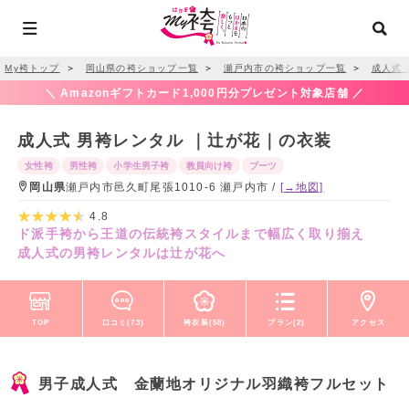
My袴トップ
＞
岡山県の袴ショップ一覧
＞
瀬戸内市の袴ショップ一覧
＞
成人式
＼ Amazonギフトカード1,000円分プレゼント対象店舗 ／
成人式 男袴レンタル ｜辻が花｜の衣装
女性袴
男性袴
小学生男子袴
教員向け袴
ブーツ
岡山県
瀬戸内市邑久町尾張1010-6 瀬戸内市 /
[→地図]
4.8
ド派手袴から王道の伝統袴スタイルまで幅広く取り揃え
成人式の男袴レンタルは辻が花へ
TOP
口コミ(73)
袴衣装(58)
プラン(2)
アクセス
男子成人式 金蘭地オリジナル羽織袴フルセット