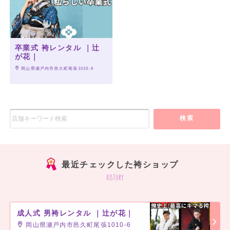
卒業式 袴レンタル ｜辻
が花｜
 岡山県瀬戸内市邑久町尾張1010-6
検索
最近チェックした袴ショップ
history
成人式 男袴レンタル ｜辻が花｜
岡山県瀬戸内市邑久町尾張1010-6