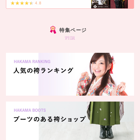
4.8
]
特集ページ
special