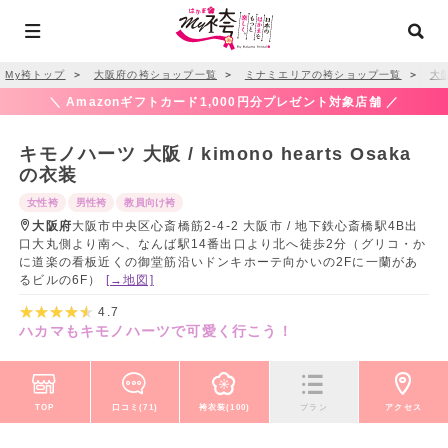
My袴トップ
＞
大阪府の袴ショップ一覧
＞
ミナミエリアの袴ショップ一覧
＞
大
＼ Amazonギフトカード1,000円分プレゼント対象店舗 ／
キモノハーツ 大阪 / kimono hearts Osaka
の衣装
女性袴
男性袴
教員向け袴
大阪府
大阪市中央区心斎橋筋2-4-2 大阪市 / 地下鉄心斎橋駅4B出
口大丸側より南へ、なんば駅14番出口より北へ徒歩2分（グリコ・か
に道楽の看板近くの御堂筋沿いドンキホーテ向かいの2Fに一蘭があ
るビルの6F）
[→地図]
4.7
ハカマもキモノハーツで可愛く行こう！
TOP
口コミ(71)
袴衣装(100)
プラン
アクセス