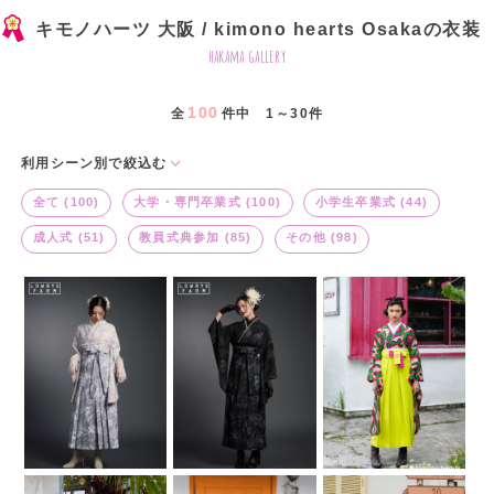
キモノハーツ 大阪 / kimono hearts Osakaの衣装
hakama gallery
100
全
件中 1～30件
利用シーン別で絞込む
全て (100)
大学・専門卒業式 (100)
小学生卒業式 (44)
成人式 (51)
教員式典参加 (85)
その他 (98)