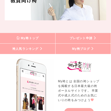
My袴トップ
プレゼント申請
袴人気ランキング
My袴ブログ
My袴とは 全国の袴ショップ
を掲載する日本最大級の袴
ポータルサイトです。 卒業
式や成人式のためのお気に
いりの袴をみつけよう