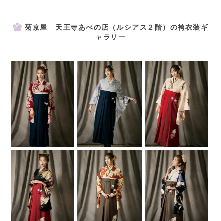
菊京屋 天王寺あべの店（ルシアス２階）の袴衣装ギ
ャラリー
阪神間に5店舗を展開中です。
全店が、駅近でアクセス便利‼️