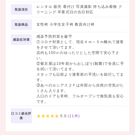
はかまレンタル・着物レンタルは、菊京屋へ‼️
レンタル 販売 着付け 写真撮影 持ち込み着物 ク
取扱項目
リーニング 卒業式日の当日対応
髪飾りもたくさん有るので、店頭のショウウィンドーで
女性袴 小学生女子袴 教員向け袴
取扱商品
感染予防対策を厳守
感染症対策
ゆっくりと選べると好評です❤️
①コロナ対策として、現在４ｍ～５ｍ離れて接客
をさせて頂いてます。
店内も150㎡のゆったりとした空間で安心下さ
❤️必ず、卒業式の日程を調べて、来
い。
②菊京屋は10年前からおしぼり(殺菌)で全員に手
を拭いて頂いてます。
てね‼️
スタッフも以前より接客前の手洗いを励行してま
す。
③あべのルシアス２Ｆは外部から自然の空気がた
くさん入ります。
入口のドアも常時、フルオープンで換気面も安心
です。
口コミ総合評
5.0
(
11
件)
価