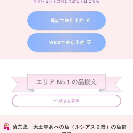
※プレゼントに関して詳しくはこちら
→
電話で来店予約
→
WEBで来店予約
続きを表示
あべのルシアスの２階で展示会中！
掲載柄は、ほんの一例です。
菊京屋 天王寺あべの店（ルシアス２階）の店舗