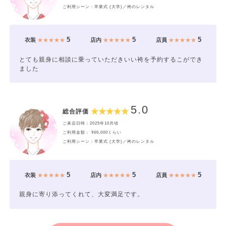
ご利用シーン：卒業式 (大学)／袴のレンタル
5
5
5
衣装
★★★★★
店内
★★★★★
店員
★★★★★
とても親身に相談に乗っていただきいい袴を予約するこができ
ました
5.0
総合評価
ご来店日時：2025年10月頃
ご利用金額： ¥66,000くらい
ご利用シーン：卒業式 (大学)／袴のレンタル
5
5
5
衣装
★★★★★
店内
★★★★★
店員
★★★★★
親身に寄り添ってくれて、大変満足です。