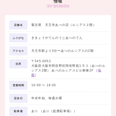
情報
shop information
菊京屋 天王寺あべの店（ルシアス２階）
店舗名
ききょうやてんのうじあべのてん
ふりがな
天王寺駅より3分〜あべのルシアスの2階
アクセス
〒545-0052
住所
大阪府大阪市阿倍野区阿倍野筋1-5-1（あべのル
シアス2階） あべのルシアスビル東棟2F
［
地
図
］
阪神間に5店舗を展開中です。学生生活の最後の思い出に残る卒
10:00
〜
18:30
業式を応援〜お手伝いします❤️
営業時間
アットホームなお店なので、お嬢様お一人でも遊びに来てね‼️
年末年始、毎週火曜
定休日
気軽に来て、見て、ご試着して下さい。
あり （あり（提携駐車場））
駐車場