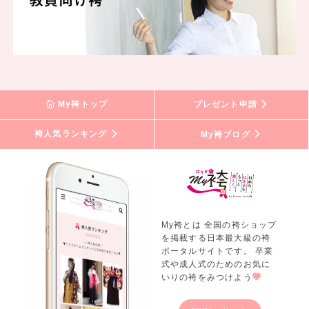
My袴トップ
プレゼント申請
袴人気ランキング
My袴ブログ
My袴とは 全国の袴ショップ
を掲載する日本最大級の袴
ポータルサイトです。 卒業
式や成人式のためのお気に
いりの袴をみつけよう