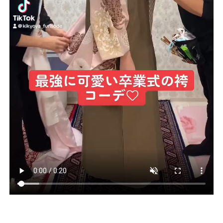
流行りの
くすみ系・人気の古典・レトロ
など
続々、新作も入荷中‼
新作は、早い物勝ち(^^)