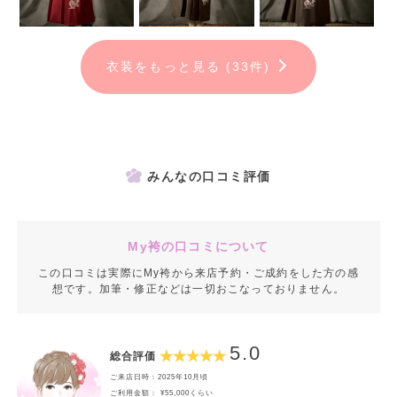
❤️
菊京屋 天王寺あべの店（ルシアス２階）
❤️
菊京屋 大阪梅田店（大阪駅前第３ビル）
衣装をもっと見る (33件)
❤️
菊京屋 神戸三宮店(さんプラザ３階）
❤️
菊京屋 西宮北口アクタ店
❤️
菊京屋 姫路駅前店(姫路日航ホテル）
みんなの口コミ評価
My袴の口コミについて
この口コミは実際にMy袴から来店予約・ご成約をした方の感
想です。加筆・修正などは一切おこなっておりません。
5.0
総合評価
ご来店日時：2025年10月頃
ご利用金額： ¥55,000くらい