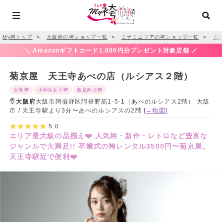
My袴トップ
＞
大阪府の袴ショップ一覧
＞
ミナミエリアの袴ショップ一覧
＞
大
＼ Amazonギフトカード1,000円分プレゼント対象店舗 ／
菊京屋 天王寺あべの店（ルシアス２階）
女性袴
小学生女子袴
教員向け袴
大阪府
大阪市阿倍野区阿倍野筋1-5-1（あべのルシアス2階） 大阪
市 / 天王寺駅より3分〜あべのルシアスの2階
[→地図]
5.0
エリア最大級の品揃え❤️ 人気柄・新作・レトロなど豊富な
ジャンルで大満足!! 卒業式の袴レンタル3500円〜菊京屋。
天王寺駅近で便利❤️