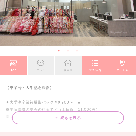
TOP
口コミ
袴衣装
プラン(2)
アクセス
【卒業袴・入学記念撮影】
★大学生卒業袴撮影パック￥9,900〜！★
※平日撮影の場合の料金です（土日祝＋11,000円）
※プリント代別途（6,600円～）
続きを表示
★小中学生卒業袴撮影パック￥6,600〜！★