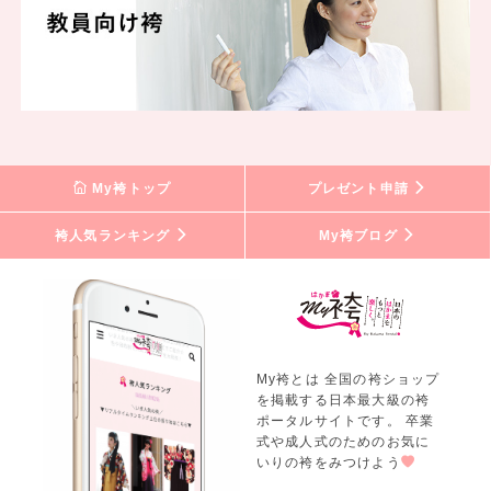
My袴トップ
プレゼント申請
袴人気ランキング
My袴ブログ
My袴とは 全国の袴ショップ
を掲載する日本最大級の袴
ポータルサイトです。 卒業
式や成人式のためのお気に
いりの袴をみつけよう