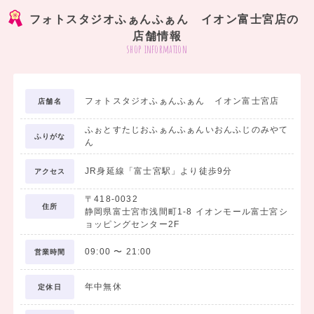
※平日撮影の場合の料金です（土日祝＋2,200円）
フォトスタジオふぁんふぁん イオン富士宮店の
※プリント代別途（3,300円～）
店舗情報
shop information
＜今年度ご利用いただいているお客様の在校名一覧＞
・静岡大学
・静岡県立大学
フォトスタジオふぁんふぁん イオン富士宮店
店舗名
・静岡英和学院大学
・静岡産業大学
ふぉとすたじおふぁんふぁんいおんふじのみやて
ふりがな
・静岡理工科大学
ん
・常葉大学
JR身延線「富士宮駅」より徒歩9分
アクセス
・東海大学
・静岡福祉大学
〒418-0032
住所
・東京工科大学
静岡県富士宮市浅間町1-8 イオンモール富士宮シ
ョッピングセンター2F
・横浜商科大学
・静岡英和学院大学短期大学部
09:00
〜
21:00
営業時間
・東海大学短期大学部
・常葉大学短期大学部
年中無休
定休日
・静岡産業技術専門学校
・国際ことば学院外国語専門学校