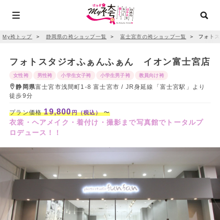
My袴トップ
＞
静岡県の袴ショップ一覧
＞
富士宮市の袴ショップ一覧
＞
フォトス
フォトスタジオふぁんふぁん イオン富士宮店
女性袴
男性袴
小学生女子袴
小学生男子袴
教員向け袴
静岡県
富士宮市浅間町1-8 富士宮市 / JR身延線「富士宮駅」より
徒歩9分
19,800
プラン価格
〜
円（税込）
衣裳・ヘアメイク・着付け・撮影まで写真館でトータルプ
ロデュース！！