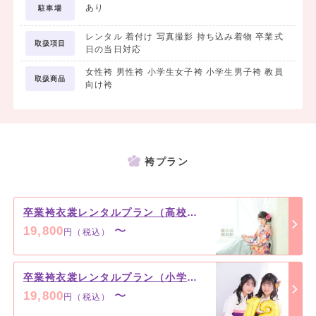
あり
駐車場
・静岡インターナショナル・エア・リゾート専門学校
・静岡県立美容専門学校
レンタル 着付け 写真撮影 持ち込み着物 卒業式
取扱項目
・沼津情報・ビジネス専門学校
日の当日対応
・静岡市内、及び浜松市内の公立小学校多数
女性袴 男性袴 小学生女子袴 小学生男子袴 教員
卒業式のことなら写楽館・ふぁんふぁんがおすすめ♪
取扱商品
向け袴
当社は、静岡県下に11店舗を構え、今年創業85年を迎える老舗写真
館です。
当社では、フォトグラファーや美容師を自社スタッフで揃え、社内で
袴プラン
日々、研修や教育をすることで、写真や美容の質を高める努力をして
います。
衣裳の仕入れは、呉服屋さんや衣裳屋さんと同じように、京都をはじ
卒業袴衣裳レンタルプラン（高校生・大学生・短大生・専門学校）
め、全国の呉服メーカー、問屋から仕入れており、社内ですべてをプ
19,800
〜
ロデュースすることで質の安定化とリーズナブルな価格の価格に提供
円（税込）
に努めております。
卒業袴衣裳レンタルプラン（小学生・中学生）
お嬢様、ご家族様のご要望、お困り事何なりとご相談下さいませ。
19,800
〜
円（税込）
ご来店おまちしております。