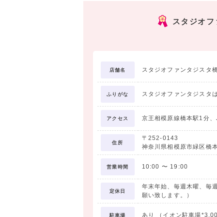
す。
スタジオフ
その笑顔、その一瞬を大切な思い出として
お友達とぜひご来店ください！
スタジオファンタジスタ
店舗名
スタジオファンタジスタ
ふりがな
京王相模原線橋本駅1分、
アクセス
〒252-0143
住所
神奈川県相模原市緑区橋本6
10:00
〜
19:00
営業時間
年末年始、毎週木曜、毎
定休日
願い致します。）
あり （イオン駐車場*3,
駐車場