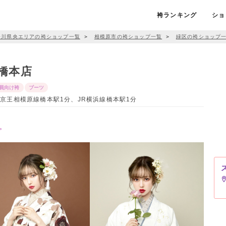
袴ランキング
ショ
奈川県央エリアの袴ショップ一覧
＞
相模原市の袴ショップ一覧
＞
緑区の袴ショップ
橋本店
員向け袴
ブーツ
 / 京王相模原線橋本駅1分、JR横浜線橋本駅1分
。