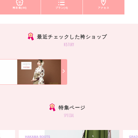
袴衣装(44)
プラン(4)
アクセス
最近チェックした袴ショップ
history
]
特集ページ
special