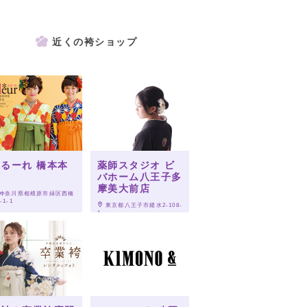
近くの袴ショップ
るーれ 橋本本
薬師スタジオ ビ
店
バホーム八王子多
摩美大前店
 神奈川県相模原市緑区西橋
-1-1
 東京都八王子市鑓水2-108-
1