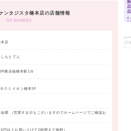
店
ァンタジスタ橋本店の店舗情報
shop information
残すお手伝いを致します。
模原
橋本店
はしもとてん
JR横浜線橋本駅1分
-2-1 イオン橋本5F
週金曜 （営業する日もございますのでホームページでご確認お
000円以上お買い上げで2時間まで無料）