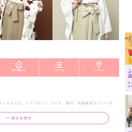
ふ
袴衣装(44)
プラン(4)
アクセス
本5
！
タジスタでは、ヘアーセット,メイク、着付、写真撮影までトータ
続きを表示
テリアで、
ジオはその全てが背景、どのような角度・シーンでも撮影ができま