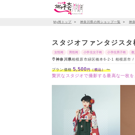
My袴トップ
＞
神奈川県の袴ショップ一覧
＞
神
スタジオファンタジスタ
女性袴
男性袴
小学生女子袴
小学生男子袴
教
神奈川県
相模原市緑区橋本6-2-1 相模原市
5,500
プラン価格
〜
円（税込）
贅沢なスタジオで撮影する最高な一枚を