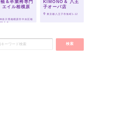
振袖＆卒業袴専門
KIMONO＆ 八王
 エイル相模原
子オーパ店
店
 東京都八王子市旭町1-12
 神奈川県相模原市中央区相
8-1-6
検索