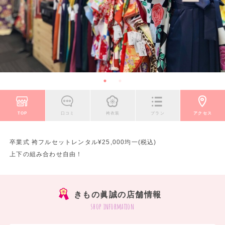
TOP
口コミ
袴衣装
プラン
アクセス
卒業式 袴フルセットレンタル¥25,000均一(税込)
上下の組み合わせ自由！
きもの眞誠の店舗情報
shop information