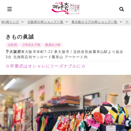
My袴トップ
＞
大阪府の袴ショップ一覧
＞
東大阪エリアの袴ショップ一覧
＞
東
きもの眞誠
女性袴
小学生女子袴
教員向け袴
大阪府
東大阪市本町7-22 東大阪市 / 近鉄奈良線瓢箪山駅より徒歩
3分 北側商店街サンロード瓢箪山 アーケード内
☆卒業式はオシャレにリーズナブルに☆