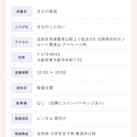
きもの眞誠
店舗名
きものしんせい
ふりがな
近鉄奈良線瓢箪山駅より徒歩3分 北側商店街サン
アクセス
ロード瓢箪山 アーケード内
〒579-8045
住所
大阪府東大阪市本町7-22
10:00
〜
19:00
営業時間
毎週火曜
定休日
なし （近隣にコインパーキングあり）
駐車場
レンタル 着付け
取扱項目
女性袴 小学生女子袴 教員向け袴
取扱商品