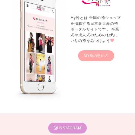
My袴とは 全国の袴ショップ
を掲載する日本最大級の袴
ポータルサイトです。 卒業
式や成人式のためのお気に
いりの袴をみつけよう
MY袴の使い方
INSTAGRAM