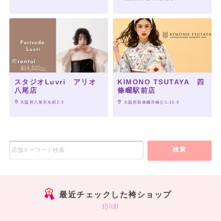
スタジオLuvri アリオ
KIMONO TSUTAYA 四
八尾店
條畷駅前店
 大阪府八尾市光町2-3
 大阪府四條畷市楠公1-13-9
検索
最近チェックした袴ショップ
history