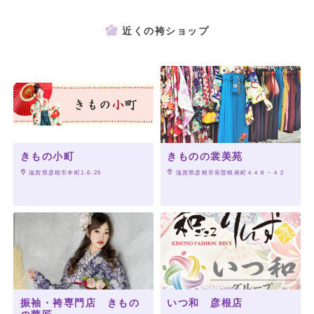
近くの袴ショップ
きもの小町
きものの裳美苑
 滋賀県彦根市本町1-6-26
 滋賀県彦根市長曽根南町４４８－４２
振袖・袴専門店 きもの
いつ和 彦根店