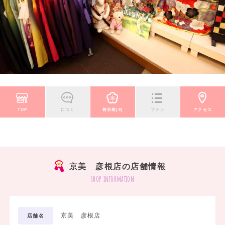
TOP
口コミ
袴衣装(8)
プラン
アクセス
京美 彦根店の店舗情報
shop information
京美 彦根店
店舗名