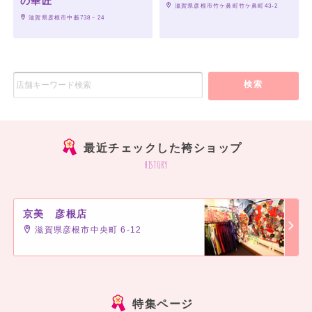
の華匠
 滋賀県彦根市竹ケ鼻町竹ケ鼻町43-2
 滋賀県彦根市中藪738－24
検索
最近チェックした袴ショップ
history
京美 彦根店
滋賀県彦根市中央町 6-12
]
特集ページ