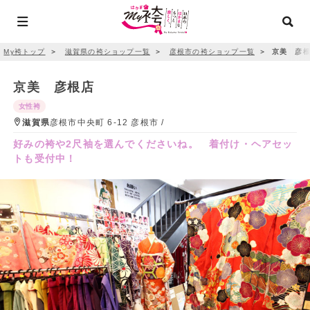
My袴トップ
＞
滋賀県の袴ショップ一覧
＞
彦根市の袴ショップ一覧
＞
京美 彦
京美 彦根店
女性袴
滋賀県
彦根市中央町 6-12 彦根市 /
好みの袴や2尺袖を選んでくださいね。 着付け・ヘアセッ
トも受付中！