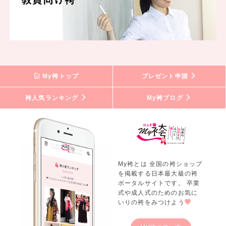
My袴トップ
プレゼント申請
袴人気ランキング
My袴ブログ
My袴とは 全国の袴ショップ
を掲載する日本最大級の袴
ポータルサイトです。 卒業
式や成人式のためのお気に
いりの袴をみつけよう