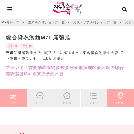
My袴トップ
＞
愛知県の袴ショップ一覧
＞
尾張エリアの袴ショップ一覧
＞
尾張
総合貸衣裳館Mai 尾張旭
女性袴
男性袴
愛知県
尾張旭市渋川町3-3-14 尾張旭市 / 東名阪自動車道大森I.C.
下車東へ車で5分 千代田街道沿い
ブランド・古典柄の着物多数展開★東海地区最大級の総合
貸衣裳はMai☆来店予約不要
TOP
口コミ
袴衣装
プラン
アクセス