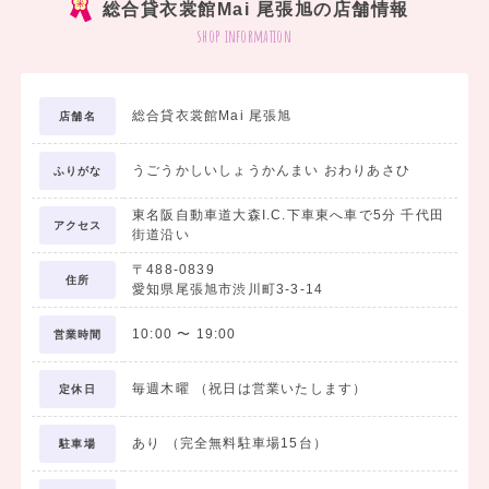
総合貸衣裳館Mai 尾張旭の店舗情報
shop information
総合貸衣裳館Mai 尾張旭
店舗名
うごうかしいしょうかんまい おわりあさひ
ふりがな
東名阪自動車道大森I.C.下車東へ車で5分 千代田
アクセス
街道沿い
〒488-0839
住所
愛知県尾張旭市渋川町3-3-14
10:00
〜
19:00
営業時間
毎週木曜 （祝日は営業いたします）
定休日
あり （完全無料駐車場15台）
駐車場