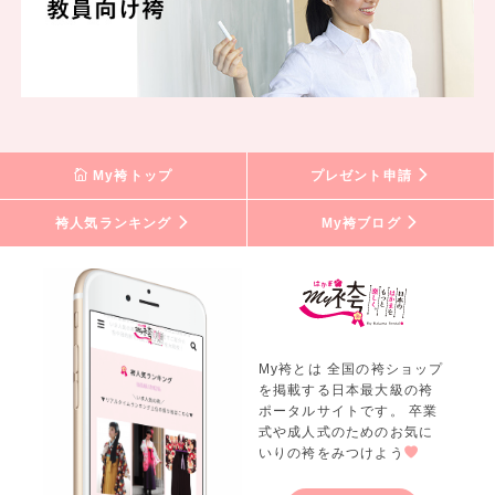
My袴トップ
プレゼント申請
袴人気ランキング
My袴ブログ
My袴とは 全国の袴ショップ
を掲載する日本最大級の袴
ポータルサイトです。 卒業
式や成人式のためのお気に
いりの袴をみつけよう