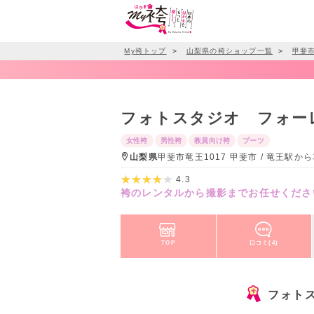
My袴トップ
＞
山梨県の袴ショップ一覧
＞
甲斐
フォトスタジオ フォー
女性袴
男性袴
教員向け袴
ブーツ
山梨県
甲斐市竜王1017 甲斐市 / 竜王駅か
4.3
袴のレンタルから撮影までお任せくださ
TOP
口コミ(4)
フォト