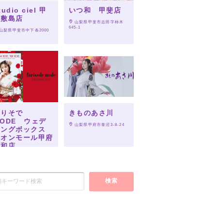
tudio ciel 甲
いつ和 甲斐店
斐敷島店
 山梨県甲斐市志田字柿木
645-1
 山梨県甲斐市中下条2000
ふりそで
きものあさ川
ODE ウェデ
 山梨県甲府市青沼3-8-24
ィングボックス
イオンモール甲府
昭和店
 山梨県中巨摩郡昭和町飯喰
05-1
検索