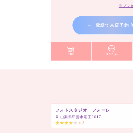
※プレ
→
電話で来店予約
TOP
口コミ(4)
フォトスタジオ フォーレ
山梨県甲斐市竜王1017
4.3