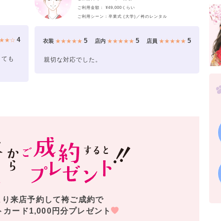
ご利用金額： ¥49,000くらい
ご利用シーン：卒業式 (大学)／袴のレンタル
4
5
5
5
★★☆
衣装
★★★★★
店内
★★★★★
店員
★★★★★
とても
親切な対応でした。
より来店予約して袴ご成約で
トカード1,000円分プレゼント