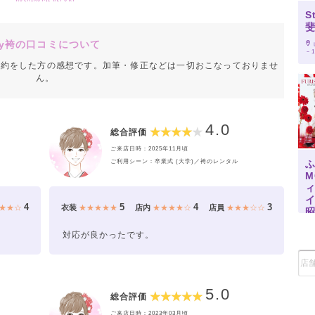
S
y袴の口コミについて
－1
成約をした方の感想です。加筆・修正などは一切おこなっておりませ
ん。
4.0
総合評価
ご来店日時：2025年11月頃
ご利用シーン：卒業式 (大学)／袴のレンタル
M
4
5
4
3
★★☆
衣装
★★★★★
店内
★★★★☆
店員
★★★☆☆
。
対応が良かったです。
15
5.0
総合評価
ご来店日時：2023年03月頃