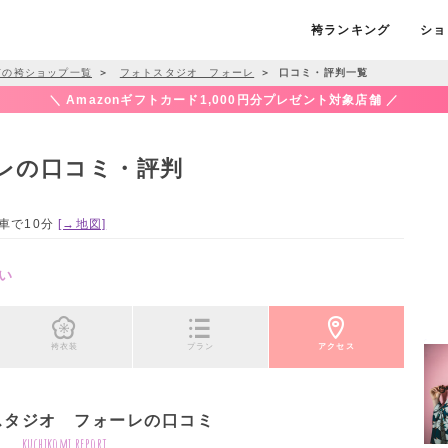
袴ランキング
ショ
市の袴ショップ一覧
＞
フォトスタジオ フォーレ
＞
口コミ・評判一覧
＼ Amazonギフトカード1,000円分プレゼント対象店舗 ／
レの口コミ・評判
ら車で10分
[→地図]
い
袴衣装
プラン
アクセス
スタジオ フォーレの口コミ
kuchikomi report