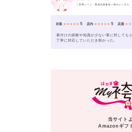
ご利用シーン：教員式典参加／袴のレンタル
5
5
衣装
★★★★★
店内
★★★★★
店員
★★
着付けの経験や知識が少ない客に対しても
丁寧に対応していただき助かった。
当サイト
Amazonギフ