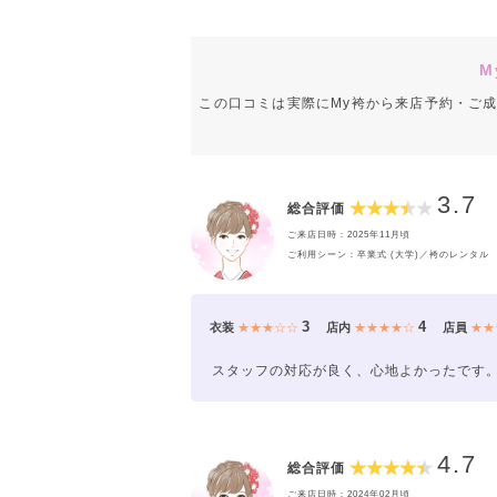
M
この口コミは実際にMy袴から来店予約・ご
3.7
総合評価
ご来店日時：2025年11月頃
ご利用シーン：卒業式 (大学)／袴のレンタル
3
4
衣装
★★★☆☆
店内
★★★★☆
店員
★★
スタッフの対応が良く、心地よかったです
4.7
総合評価
ご来店日時：2024年02月頃